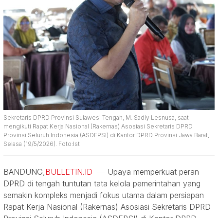
Sekretaris DPRD Provinsi Sulawesi Tengah, M. Sadly Lesnusa, saat
mengikuti Rapat Kerja Nasional (Rakernas) Asosiasi Sekretaris DPRD
Provinsi Seluruh Indonesia (ASDEPSI) di Kantor DPRD Provinsi Jawa Barat,
Selasa (19/5/2026). Foto:Ist
BANDUNG,
BULLETIN.ID
— Upaya memperkuat peran
DPRD di tengah tuntutan tata kelola pemerintahan yang
semakin kompleks menjadi fokus utama dalam persiapan
Rapat Kerja Nasional (Rakernas) Asosiasi Sekretaris DPRD