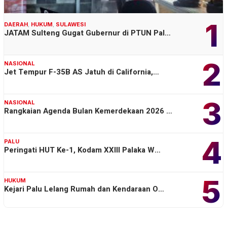
1
DAERAH
,
HUKUM
,
SULAWESI
JATAM Sulteng Gugat Gubernur di PTUN Pal…
2
NASIONAL
Jet Tempur F-35B AS Jatuh di California,…
3
NASIONAL
Rangkaian Agenda Bulan Kemerdekaan 2026 …
4
PALU
Peringati HUT Ke-1, Kodam XXIII Palaka W…
5
HUKUM
Kejari Palu Lelang Rumah dan Kendaraan O…