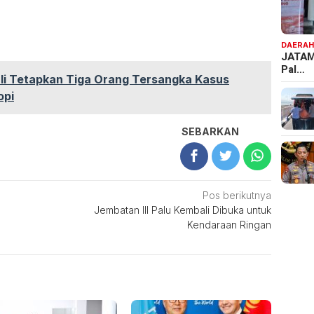
DAERA
JATAM
Pal…
li Tetapkan Tiga Orang Tersangka Kasus
opi
SEBARKAN
Pos berikutnya
Jembatan III Palu Kembali Dibuka untuk
Kendaraan Ringan