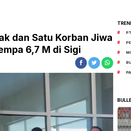
TREN
PT
k dan Satu Korban Jiwa
P
empa 6,7 M di Sigi
M
BU
P
BULL