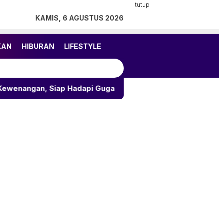
tutup
KAMIS, 6 AGUSTUS 2026
KAN
HIBURAN
LIFESTYLE
p Hadapi Gugatan JATAM
7 Kebiasaan Tak Disadari 