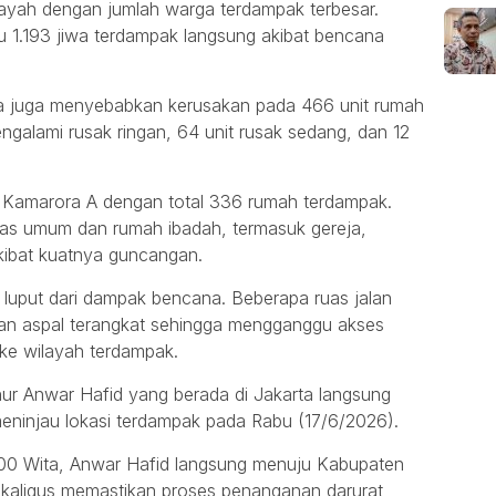
ayah dengan jumlah warga terdampak terbesar.
u 1.193 jiwa terdampak langsung akibat bencana
a juga menyebabkan kerusakan pada 466 unit rumah
engalami rusak ringan, 64 unit rusak sedang, dan 12
sa Kamarora A dengan total 336 rumah terdampak.
itas umum dan rumah ibadah, termasuk gereja,
kibat kuatnya guncangan.
ak luput dari dampak bencana. Beberapa ruas jalan
kan aspal terangkat sehingga mengganggu akses
 ke wilayah terdampak.
nur Anwar Hafid yang berada di Jakarta langsung
eninjau lokasi terdampak pada Rabu (17/6/2026).
6.00 Wita, Anwar Hafid langsung menuju Kabupaten
sekaligus memastikan proses penanganan darurat