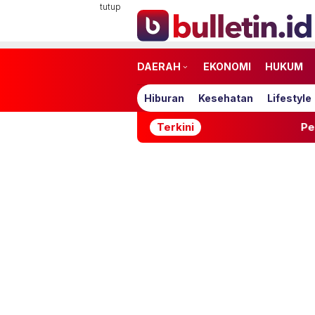
Loncat
tutup
ke
konten
DAERAH
EKONOMI
HUKUM
Hiburan
Kesehatan
Lifestyle
Terkini
Pemprov Sulteng T