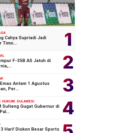
1
AGA
g Cahya Supriadi Jadi
er Timn…
2
NAL
empur F-35B AS Jatuh di
rnia,…
3
MI
 Emas Antam 1 Agustus
han, Per…
4
H
,
HUKUM
,
SULAWESI
 Sulteng Gugat Gubernur di
Pal…
5
H
3 Hari! Diskon Besar Sports