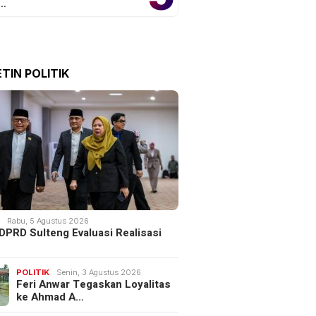
o…
TIN POLITIK
K
Rabu, 5 Agustus 2026
DPRD Sulteng Evaluasi Realisasi
POLITIK
Senin, 3 Agustus 2026
Feri Anwar Tegaskan Loyalitas
ke Ahmad A…