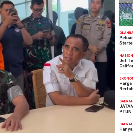
OLAHR
Peluan
Start
NASIO
Jet T
Califo
EKONO
Harga
Berta
DAERA
JATAM
PTUN 
DAERA
Hanya 