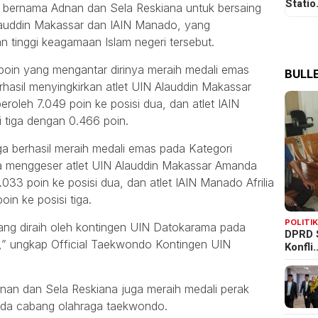
Stati
 bernama Adnan dan Sela Reskiana untuk bersaing
Alauddin Makassar dan IAIN Manado, yang
n tinggi keagamaan Islam negeri tersebut.
poin yang mengantar dirinya meraih medali emas
BULLE
rhasil menyingkirkan atlet UIN Alauddin Makassar
roleh 7.049 poin ke posisi dua, dan atlet IAIN
 tiga dengan 0.466 poin.
ga berhasil meraih medali emas pada Kategori
 Ia menggeser atlet UIN Alauddin Makassar Amanda
3 poin ke posisi dua, dan atlet IAIN Manado Afrilia
oin ke posisi tiga.
POLITI
yang diraih oleh kontingen UIN Datokarama pada
DPRD 
u,” ungkap Official Taekwondo Kontingen UIN
Konfli
nan dan Sela Reskiana juga meraih medali perak
ada cabang olahraga taekwondo.