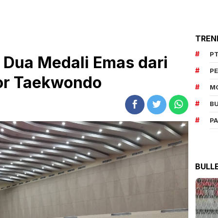
TREN
PT
h Dua Medali Emas dari
P
or Taekwondo
M
BU
P
BULL