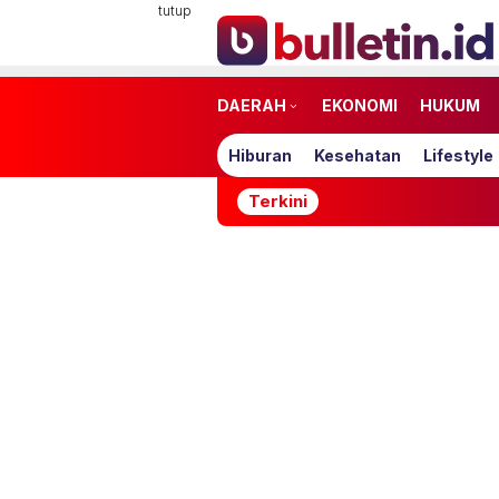
Loncat
tutup
ke
konten
DAERAH
EKONOMI
HUKUM
Hiburan
Kesehatan
Lifestyle
Terkini
B