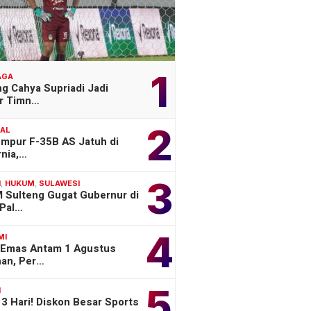
1
AGA
g Cahya Supriadi Jadi
er Timn…
2
NAL
empur F-35B AS Jatuh di
rnia,…
3
H
,
HUKUM
,
SULAWESI
 Sulteng Gugat Gubernur di
Pal…
4
MI
 Emas Antam 1 Agustus
han, Per…
5
H
3 Hari! Diskon Besar Sports