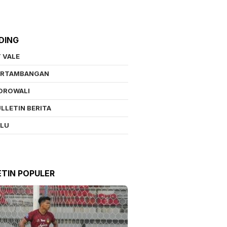
DING
 VALE
ERTAMBANGAN
OROWALI
LLETIN BERITA
ALU
ETIN POPULER