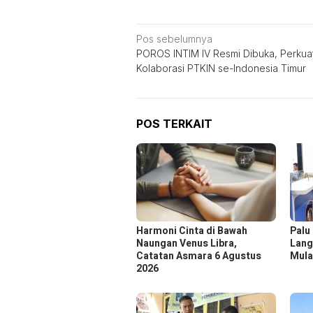
Navigasi
Pos sebelumnya
POROS INTIM IV Resmi Dibuka, Perkua
pos
Kolaborasi PTKIN se-Indonesia Timur
POS TERKAIT
Harmoni Cinta di Bawah
Palu
Naungan Venus Libra,
Lang
Catatan Asmara 6 Agustus
Mula
2026