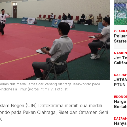
OLAHR
Peluan
Start
NASIO
Jet T
Califo
DAERA
JATAM
PTUN 
 meraih dua medali emas dari cabang olahraga Taekwondo pada
ndonesia Timur (Poros Intim) IV.. Foto:Ist
EKONO
Harga
Islam Negeri (UIN) Datokarama meraih dua medali
Berta
ondo pada Pekan Olahraga, Riset dan Ornamen Seni
.
DAERA
Hanya 