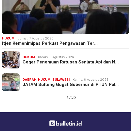
HUKUM
Jumat, 7 Agustus 2026
Itjen Kemenimipas Perkuat Pengawasan Ter…
HUKUM
Kamis, 6 Agustus 2026
Geger Penemuan Ratusan Senjata Api dan N…
DAERAH
,
HUKUM
,
SULAWESI
Kamis, 6 Agustus 2026
JATAM Sulteng Gugat Gubernur di PTUN Pal…
tutup