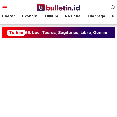
Loncat
Menu
ke
Mobile
konten
Daerah
Ekonomi
Hukum
Nasional
Olahraga
Pol
26: Leo, Taurus, Sagitarius, Libra, Gemini
Terkini
Tabungan