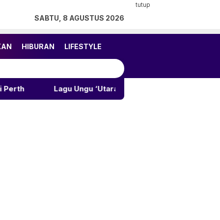
tutup
SABTU, 8 AGUSTUS 2026
KAN
HIBURAN
LIFESTYLE
Lagu Ungu ‘Utara-Selatan’ Trending 3 YouTube
Juv