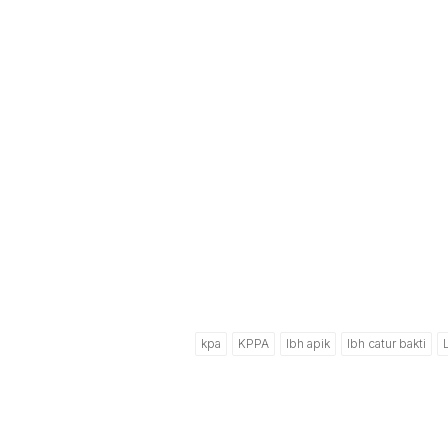
kpa
KPPA
lbh apik
lbh catur bakti