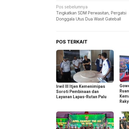
Navigasi
Pos sebelumnya
Tingkatkan SDM Perwasitan, Pergatsi
pos
Donggala Utus Dua Wasit Gateball
POS TERKAIT
Gowe
Irwil III Itjen Kemenimipas
Ruan
Soroti Pembinaan dan
Kema
Layanan Lapas-Rutan Palu
Raky