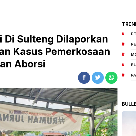
TREN
PT
i Di Sulteng Dilaporkan
P
aan Kasus Pemerkosaan
M
an Aborsi
BU
P
BULL