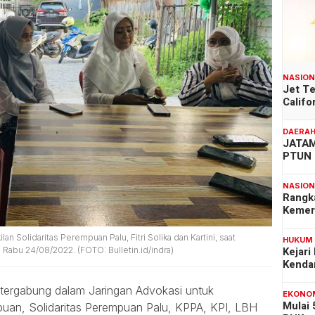
NASIO
Jet T
Califo
DAERA
JATAM
PTUN 
NASIO
Rangk
Kemer
n Solidaritas Perempuan Palu, Fitri Solika dan Kartini, saat
HUKUM
Kejari
 Rabu 24/08/2022. (FOTO: Bulletin.id/indra)
Kenda
 tergabung dalam Jaringan Advokasi untuk
EKONO
Mulai
mpuan, Solidaritas Perempuan Palu, KPPA, KPI, LBH