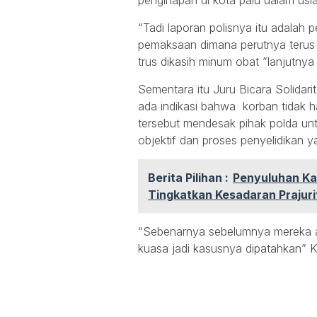
penginapan di kota palu dalam us
“Tadi laporan polisnya itu adala
pemaksaan dimana perutnya terus di
trus dikasih minum obat ”lanjutny
Sementara itu Juru Bicara Solidar
ada indikasi bahwa korban tidak h
tersebut mendesak pihak polda unt
objektif dan proses penyelidikan y
Berita Pilihan :
Penyuluhan Ka
Tingkatkan Kesadaran Prajuri
“Sebenarnya sebelumnya mereka a
kuasa jadi kasusnya dipatahkan” Kat