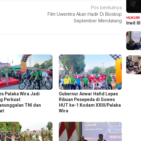
Pos berikutnya
Film Uwentira Akan Hadir Di Bioskop
HUKUM
September Mendatang
Irwil 
s Palaka Wira Jadi
Gubernur Anwar Hafid Lepas
g Perkuat
Ribuan Pesepeda di Gowes
nunggalan TNI dan
HUT ke-1 Kodam XXIII/Palaka
at
Wira