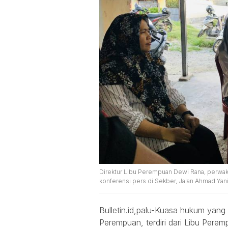
Direktur Libu Perempuan Dewi Rana, perwakila
konferensi pers di Sekber, Jalan Ahmad Yani
Bulletin.id,palu-Kuasa hukum yang
Perempuan, terdiri dari Libu Pere