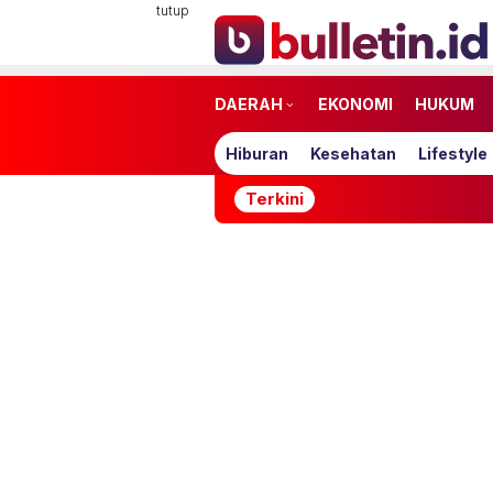
Loncat
tutup
ke
konten
DAERAH
EKONOMI
HUKUM
Hiburan
Kesehatan
Lifestyle
Terkini
H