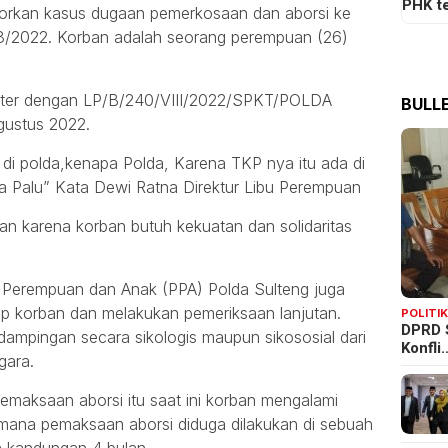
PHK t
porkan kasus dugaan pemerkosaan dan aborsi ke
8/2022. Korban adalah seorang perempuan (26)
gister dengan LP/B/240/VIII/2022/SPKT/POLDA
BULLE
ustus 2022.
di polda,kenapa Polda, Karena TKP nya itu ada di
Kota Palu” Kata Dewi Ratna Direktur Libu Perempuan
kan karena korban butuh kekuatan dan solidaritas
n Perempuan dan Anak (PPA) Polda Sulteng juga
p korban dan melakukan pemeriksaan lanjutan.
POLITI
DPRD 
dampingan secara sikologis maupun sikososial dari
Konfli
gara.
maksaan aborsi itu saat ini korban mengalami
Dimana pemaksaan aborsi diduga dilakukan di sebuah