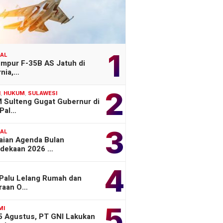
1
NAL
empur F-35B AS Jatuh di
rnia,…
2
H
,
HUKUM
,
SULAWESI
 Sulteng Gugat Gubernur di
Pal…
3
NAL
aian Agenda Bulan
dekaan 2026 …
4
 Palu Lelang Rumah dan
raan O…
5
MI
 5 Agustus, PT GNI Lakukan