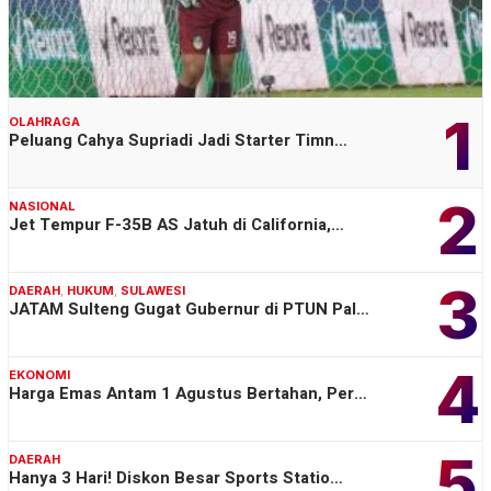
1
OLAHRAGA
Peluang Cahya Supriadi Jadi Starter Timn…
2
NASIONAL
Jet Tempur F-35B AS Jatuh di California,…
3
DAERAH
,
HUKUM
,
SULAWESI
JATAM Sulteng Gugat Gubernur di PTUN Pal…
4
EKONOMI
Harga Emas Antam 1 Agustus Bertahan, Per…
5
DAERAH
Hanya 3 Hari! Diskon Besar Sports Statio…