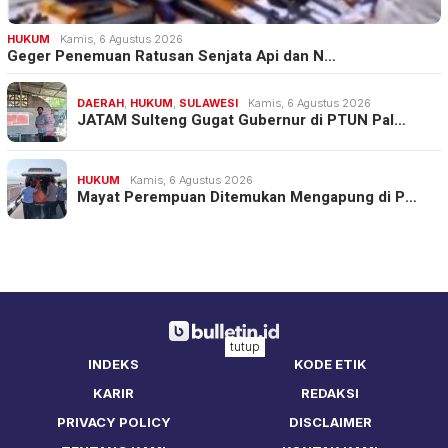
HUKUM
Kamis, 6 Agustus 2026
Geger Penemuan Ratusan Senjata Api dan N…
DAERAH
,
HUKUM
,
SULAWESI
Kamis, 6 Agustus 2026
JATAM Sulteng Gugat Gubernur di PTUN Pal…
HUKUM
Kamis, 6 Agustus 2026
Mayat Perempuan Ditemukan Mengapung di P…
tutup
INDEKS
KODE ETIK
KARIR
REDAKSI
PRIVACY POLICY
DISCLAIMER