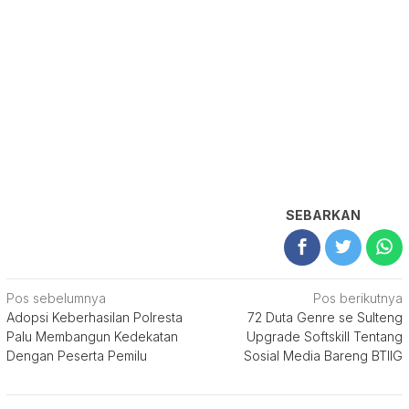
SEBARKAN
Navigasi
Pos sebelumnya
Pos berikutnya
Adopsi Keberhasilan Polresta
72 Duta Genre se Sulteng
pos
Palu Membangun Kedekatan
Upgrade Softskill Tentang
Dengan Peserta Pemilu
Sosial Media Bareng BTIIG