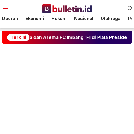
Loncat
Menu
ke
Mobile
konten
Daerah
Ekonomi
Hukum
Nasional
Olahraga
Pol
ja dan Arema FC Imbang 1-1 di Piala Presiden
Terkini
Kalah