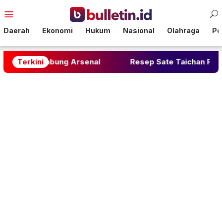
Loncat
Menu
ke
Mobile
konten
Daerah
Ekonomi
Hukum
Nasional
Olahraga
Pol
 Gabung Arsenal
Terkini
Resep Sate Taichan Rumahan: Raha