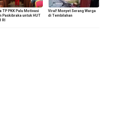
a TP PKK Palu Motivasi
Viral! Monyet Serang Warga
n Paskibraka untuk HUT
di Tembilahan
1 RI