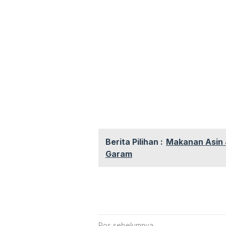
Berita Pilihan :
Makanan Asin J
Garam
Pos sebelumnya