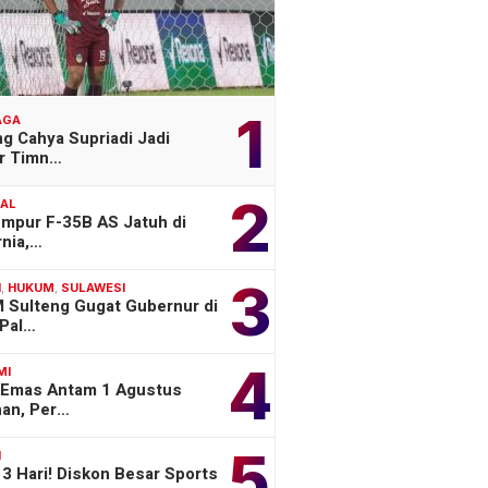
1
AGA
g Cahya Supriadi Jadi
er Timn…
2
NAL
empur F-35B AS Jatuh di
rnia,…
3
H
,
HUKUM
,
SULAWESI
 Sulteng Gugat Gubernur di
Pal…
4
MI
 Emas Antam 1 Agustus
han, Per…
5
H
3 Hari! Diskon Besar Sports