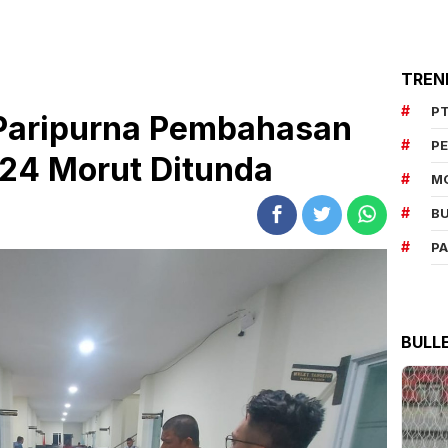
TREN
PT
Paripurna Pembahasan
P
24 Morut Ditunda
M
BU
P
BULL