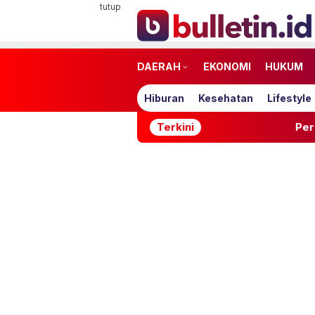
Loncat
tutup
ke
konten
DAERAH
EKONOMI
HUKUM
Hiburan
Kesehatan
Lifestyle
Terkini
Persebaya Juara Piala