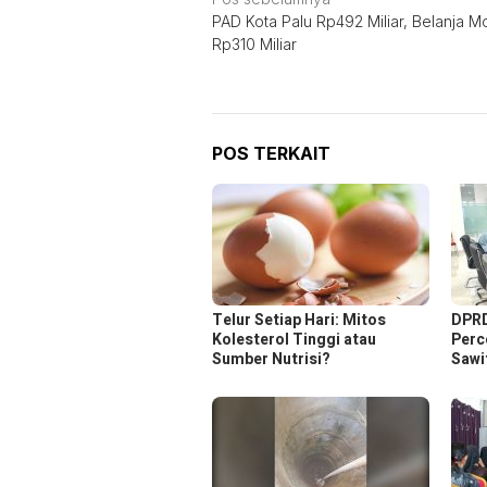
Navigasi
PAD Kota Palu Rp492 Miliar, Belanja M
pos
Rp310 Miliar
POS TERKAIT
Telur Setiap Hari: Mitos
DPRD
Kolesterol Tinggi atau
Perc
Sumber Nutrisi?
Sawit