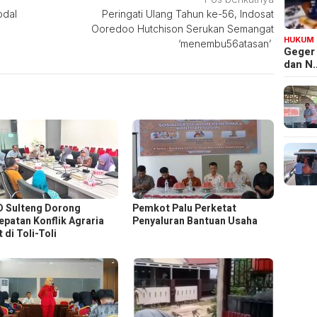
odal
Peringati Ulang Tahun ke-56, Indosat
Ooredoo Hutchison Serukan Semangat
HUKUM
‘menembu56atasan’
Geger
dan N
 Sulteng Dorong
Pemkot Palu Perketat
epatan Konflik Agraria
Penyaluran Bantuan Usaha
 di Toli-Toli