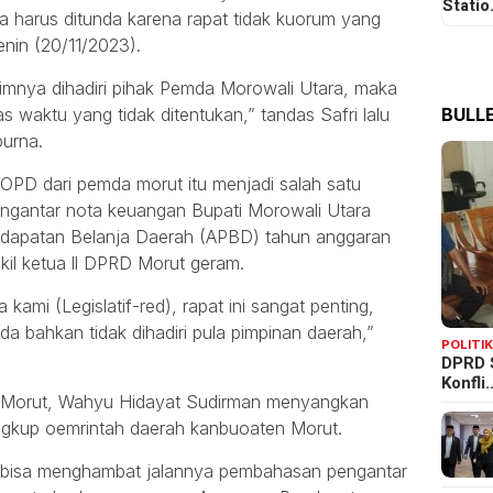
Stati
 harus ditunda karena rapat tidak kuorum yang
nin (20/11/2023).
nimnya dihadiri pihak Pemda Morowali Utara, maka
BULLE
s waktu yang tidak ditentukan,” tandas Safri lalu
purna.
OPD dari pemda morut itu menjadi salah satu
ngantar nota keuangan Bupati Morowali Utara
dapatan Belanja Daerah (APBD) tahun anggaran
kil ketua ll DPRD Morut geram.
kami (Legislatif-red), rapat ini sangat penting,
a bahkan tidak dihadiri pula pimpinan daerah,”
POLITI
DPRD 
Konfli
D Morut, Wahyu Hidayat Sudirman menyangkan
ingkup oemrintah daerah kanbuoaten Morut.
i bisa menghambat jalannya pembahasan pengantar