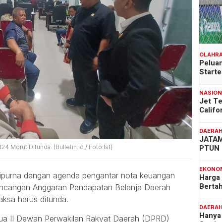
OLAHR
Peluan
Start
NASIO
Jet T
Califo
DAERA
JATAM
PTUN 
Morut Ditunda. (Bulletin.id / Foto:Ist)
EKONO
ipurna dengan agenda pengantar nota keuangan
Harga
Berta
rancangan Anggaran Pendapatan Belanja Daerah
ksa harus ditunda.
DAERA
Hanya 
etua II Dewan Perwakilan Rakyat Daerah (DPRD)