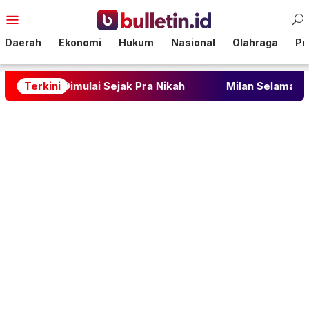
Loncat
Menu
ke
Mobile
konten
Daerah
Ekonomi
Hukum
Nasional
Olahraga
Pol
ulai Sejak Pra Nikah
Terkini
Milan Selamat di Menit Akhir,