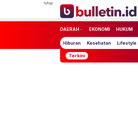
Loncat
tutup
ke
konten
DAERAH
EKONOMI
HUKUM
Hiburan
Kesehatan
Lifestyle
Terkini
Atasi Jeraw