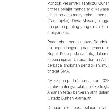
Pondok Pesantren Tahfidzul Qur’an
proses belajar-mengajar di kawas
diberikan oleh masyarakat setempa
(Tamanjeka), Desa Masani, hingg
dari peran penting yang dimainka
masyarakat.
Pada tahun pendiriannya, Pondok
dukungan langsung dari pemerintah
Bupati Poso pada saat itu, dalam 
kepemimpinan Ustadz Burhan Alar
berbagai tingkatan pendidikan, mul
tingkat SMA.
“Meskipun pada tahun ajaran 2023
santri-santirinya telah naik ke ti
Amanah tetap berperan aktif dala
Ustadz Burhan Alarnauth,
Dengan fokus pada pelajaran Tahf