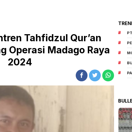
TREN
PT
tren Tahfidzul Qur’an
P
g Operasi Madago Raya
M
2024
BU
P
BULL