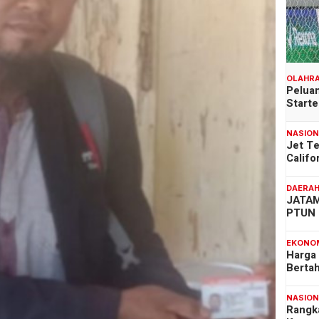
OLAHR
Peluan
Start
NASIO
Jet T
Califo
DAERA
JATAM
PTUN 
EKONO
Harga
Berta
NASIO
Rangk