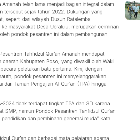
 Amanah telah lama menjadi bagian integral dalam
an tersebut sejak tahun 2022. Dukungan yang
t, seperti dari wilayah Dusun Ratalemba
a ke masyarakat Desa Ueralulu, merupakan cerminan
n oleh pondok pesantren ini dalam pembangunan
 Pesantren Tahfidzul Qur’an Amanah mendapat
 daerah Kabupaten Poso, yang diwakili oleh Wakil
upacara peletakan batu pertama. Kini, dengan
nauth, pondok pesantren ini menyelenggarakan
ai dari Taman Pengajian Al-Qur’an (TPA) hingga
-2024 tidak terdapat tingkat TPA dan SD karena
ngkat SMP, namun Pondok Pesantren Tahfidzul Qur’an
m pendidikan dan pembinaan generasi muda” kata
idzul Qur’an dan berbagai mata pelajaran agama