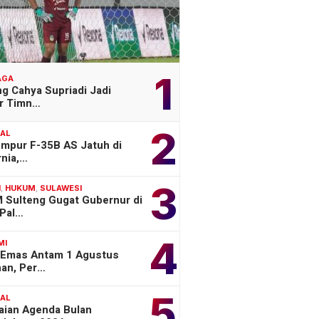
1
AGA
g Cahya Supriadi Jadi
er Timn…
2
NAL
empur F-35B AS Jatuh di
rnia,…
3
H
,
HUKUM
,
SULAWESI
 Sulteng Gugat Gubernur di
Pal…
4
MI
 Emas Antam 1 Agustus
han, Per…
5
NAL
aian Agenda Bulan