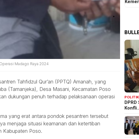
Kemer
BULLE
 Operasi Madago Raya 2024
ntren Tahfidzul Qur’an (PPTQ) Amanah, yang
lemba (Tamanjeka), Desa Masani, Kecamatan Poso
kan dukungan penuh terhadap pelaksanaan operasi
POLITI
DPRD 
Konfli
sama yang erat antara pondok pesantren tersebut
aya menjaga situasi keamanan dan ketertiban
ah Kabupaten Poso.