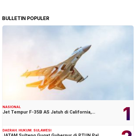
BULLETIN POPULER
1
NASIONAL
Jet Tempur F-35B AS Jatuh di California,…
DAERAH
,
HUKUM
,
SULAWESI
JATAM Sulteng Gugat Gubernur di PTUN Pal…