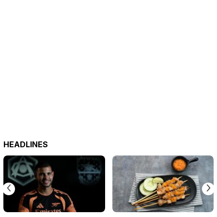
HEADLINES
‹
›