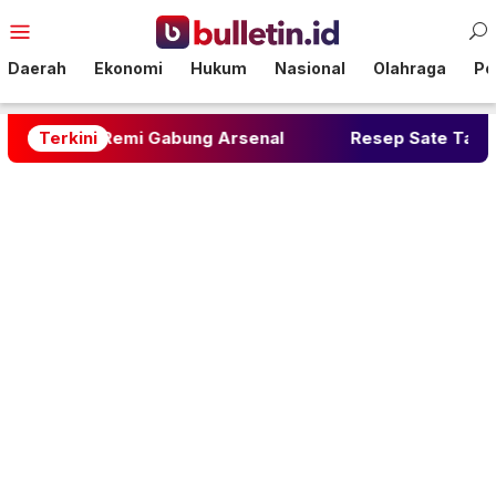
Loncat
Menu
ke
Mobile
konten
Daerah
Ekonomi
Hukum
Nasional
Olahraga
Pol
araes Remi Gabung Arsenal
Terkini
Resep Sate Taichan Ru