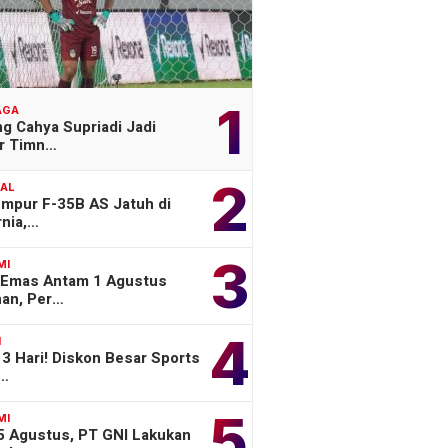
1
AGA
g Cahya Supriadi Jadi
er Timn…
2
NAL
empur F-35B AS Jatuh di
rnia,…
3
MI
 Emas Antam 1 Agustus
han, Per…
4
H
3 Hari! Diskon Besar Sports
o…
5
MI
 5 Agustus, PT GNI Lakukan