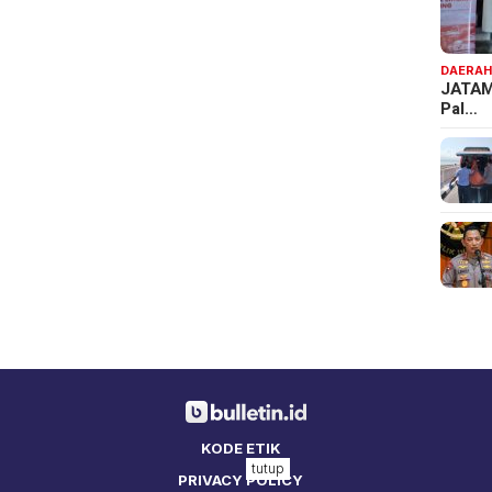
DAERA
JATAM
Pal…
KODE ETIK
tutup
PRIVACY POLICY