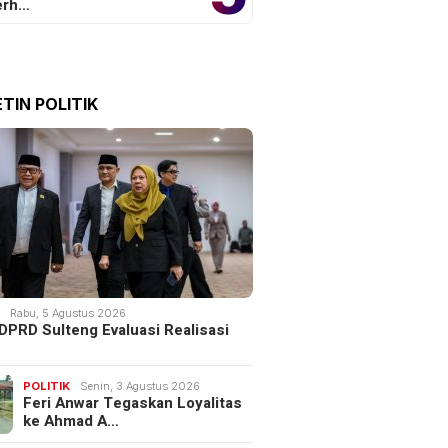
erh…
TIN POLITIK
an Dinas Pendidikan
Ginjal Mulai Bermasalah?
ali Tingkatkan
Waspada 7 Tanda Diam-
tas Kepala Sekolah di
diam Ini Menyerang Tubuh
opi
K
Rabu, 5 Agustus 2026
DPRD Sulteng Evaluasi Realisasi
POLITIK
Senin, 3 Agustus 2026
Feri Anwar Tegaskan Loyalitas
ke Ahmad A…