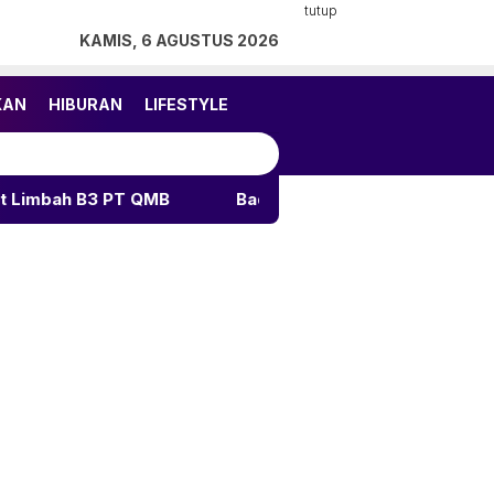
tutup
KAMIS, 6 AGUSTUS 2026
KAN
HIBURAN
LIFESTYLE
3 PT QMB
Badai PHK PT GNI: Partai Hijau Indonesia So