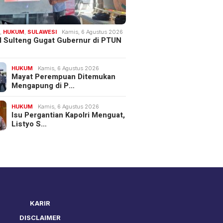
H
,
HUKUM
,
SULAWESI
Kamis, 6 Agustus 2026
 Sulteng Gugat Gubernur di PTUN
HUKUM
Kamis, 6 Agustus 2026
Mayat Perempuan Ditemukan
Mengapung di P…
HUKUM
Kamis, 6 Agustus 2026
Isu Pergantian Kapolri Menguat,
Listyo S…
KARIR
DISCLAIMER