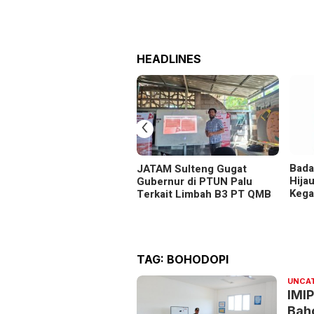
HEADLINES
‹
Bada
JATAM Sulteng Gugat
Hija
Gubernur di PTUN Palu
Kega
Terkait Limbah B3 PT QMB
TAG:
BOHODOPI
UNCA
IMI
Bah