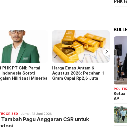
PHK t
BULLE
›
i PHK PT GNI: Partai
Harga Emas Antam 6
IMIP d
u Indonesia Soroti
Agustus 2026: Pecahan 1
Morow
galan Hilirisasi Minerba
Gram Capai Rp2,6 Juta
Kapasi
Bahod
POLITI
Ketua 
AP…
Redaksi
TEGORIZED
Jumat, 12 Juni 2026
Bulletin
P Tambah Pagu Anggaran CSR untuk
odopi