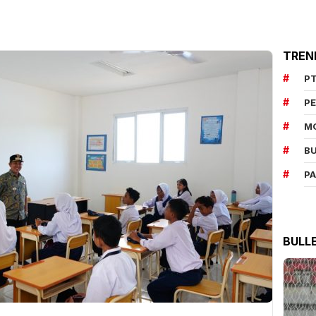
TREN
PT
P
M
BU
P
BULL