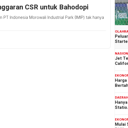
ggaran CSR untuk Bahodopi
T Indonesia Morowali Industrial Park (IMIP) tak hanya
OLAHR
Peluan
Start
NASIO
Jet T
Califo
EKONO
Harga
Berta
DAERA
Hanya 
Stati
EKONO
Mulai