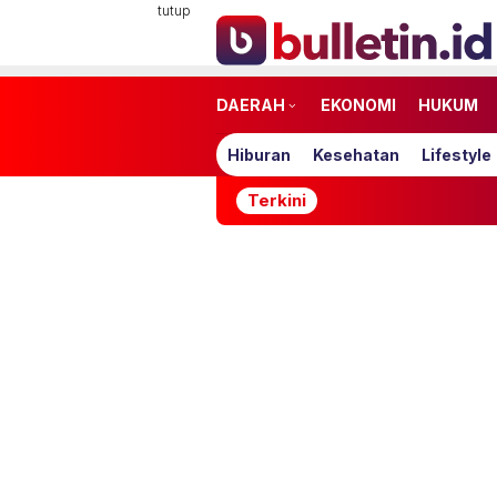
Loncat
tutup
ke
konten
DAERAH
EKONOMI
HUKUM
Hiburan
Kesehatan
Lifestyle
Terkini
JATAM