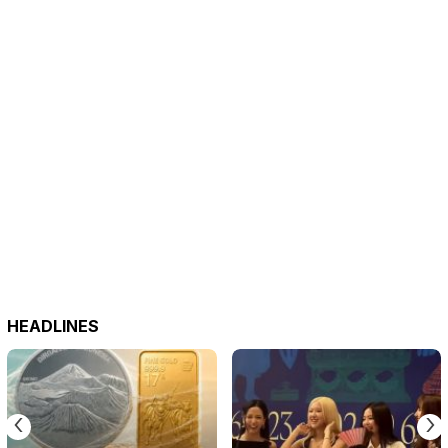
HEADLINES
‹
›