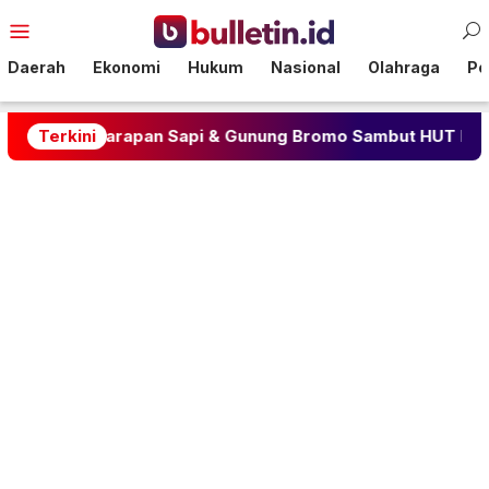
Loncat
Menu
ke
Mobile
konten
Daerah
Ekonomi
Hukum
Nasional
Olahraga
Pol
kaan Karapan Sapi & Gunung Bromo Sambut HUT ke-81 RI
Terkini