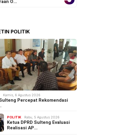
raan O…
TIN POLITIK
ng Berdebar: Jangan
Danau Terindah Indonesia:
 Ini Penyebab dan
Surga Tersembunyi Yang
 Harus Khawatir
Selalu Memikat Hati?
K
Kamis, 6 Agustus 2026
Sulteng Percepat Rekomendasi
…
POLITIK
Rabu, 5 Agustus 2026
Ketua DPRD Sulteng Evaluasi
Realisasi AP…