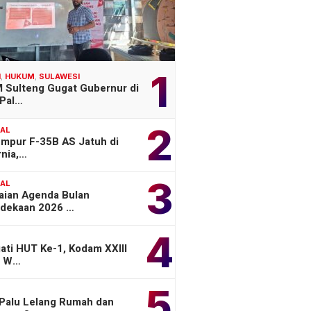
1
H
,
HUKUM
,
SULAWESI
 Sulteng Gugat Gubernur di
Pal…
2
NAL
empur F-35B AS Jatuh di
rnia,…
3
NAL
aian Agenda Bulan
dekaan 2026 …
4
ati HUT Ke-1, Kodam XXIII
a W…
5
 Palu Lelang Rumah dan