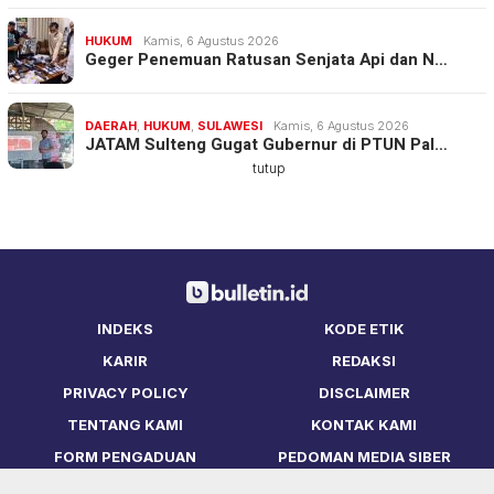
HUKUM
Kamis, 6 Agustus 2026
Geger Penemuan Ratusan Senjata Api dan N…
DAERAH
,
HUKUM
,
SULAWESI
Kamis, 6 Agustus 2026
JATAM Sulteng Gugat Gubernur di PTUN Pal…
tutup
INDEKS
KODE ETIK
KARIR
REDAKSI
PRIVACY POLICY
DISCLAIMER
TENTANG KAMI
KONTAK KAMI
FORM PENGADUAN
PEDOMAN MEDIA SIBER