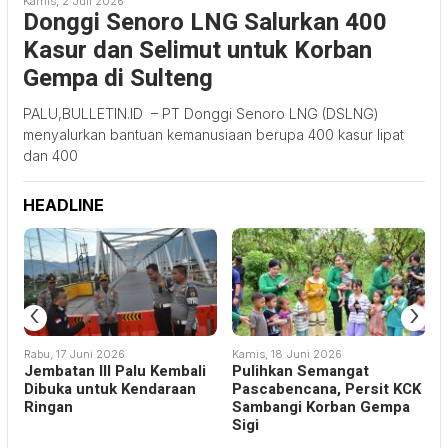
Kamis, 2 Juli 2026
Donggi Senoro LNG Salurkan 400
Kasur dan Selimut untuk Korban
Gempa di Sulteng
PALU,BULLETIN.ID – PT Donggi Senoro LNG (DSLNG)
menyalurkan bantuan kemanusiaan berupa 400 kasur lipat
dan 400
HEADLINE
‹
›
Rabu, 17 Juni 2026
Kamis, 18 Juni 2026
R
Jembatan III Palu Kembali
Pulihkan Semangat
r
Dibuka untuk Kendaraan
Pascabencana, Persit KCK
P
i
Ringan
Sambangi Korban Gempa
Sigi