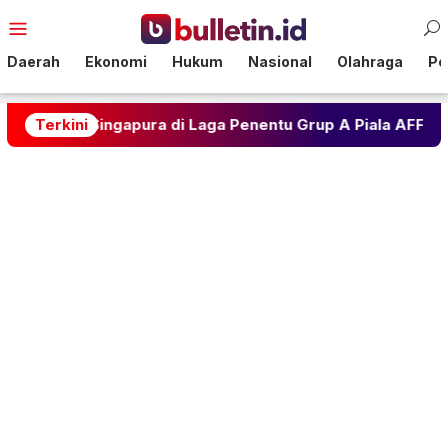
Loncat
Menu
ke
Mobile
konten
Daerah
Ekonomi
Hukum
Nasional
Olahraga
Pol
an Singapura di Laga Penentu Grup A Piala AFF 2026
Terkini