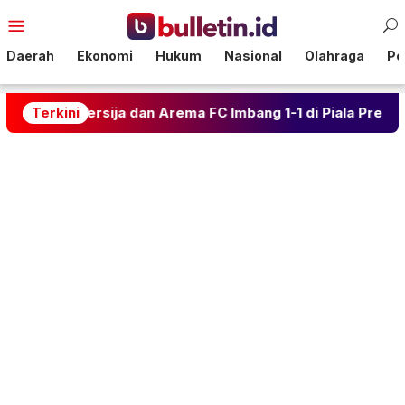
Loncat
Menu
ke
Mobile
konten
Daerah
Ekonomi
Hukum
Nasional
Olahraga
Pol
ma: Persija dan Arema FC Imbang 1-1 di Piala Presiden
Terkini