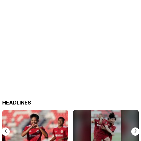
HEADLINES
‹
›