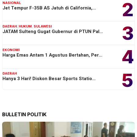
2
NASIONAL
Jet Tempur F-35B AS Jatuh di California,…
3
DAERAH
,
HUKUM
,
SULAWESI
JATAM Sulteng Gugat Gubernur di PTUN Pal…
4
EKONOMI
Harga Emas Antam 1 Agustus Bertahan, Per…
5
DAERAH
Hanya 3 Hari! Diskon Besar Sports Statio…
BULLETIN POLITIK