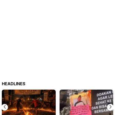
HEADLINES
‹
›