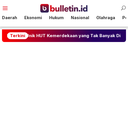
Loncat
Menu
ke
Mobile
konten
Daerah
Ekonomi
Hukum
Nasional
Olahraga
Pol
adisi Unik HUT Kemerdekaan yang Tak Banyak Diketahui
Terkini