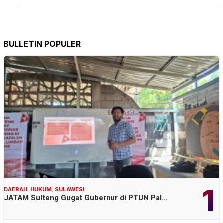
BULLETIN POPULER
1
DAERAH
,
HUKUM
,
SULAWESI
JATAM Sulteng Gugat Gubernur di PTUN Pal…