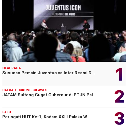
1
OLAHRAGA
Susunan Pemain Juventus vs Inter Resmi D…
2
DAERAH
,
HUKUM
,
SULAWESI
JATAM Sulteng Gugat Gubernur di PTUN Pal…
3
PALU
Peringati HUT Ke-1, Kodam XXIII Palaka W…