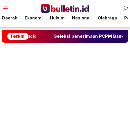
Loncat
Menu
ke
Mobile
konten
Daerah
Ekonomi
Hukum
Nasional
Olahraga
Pol
a Bencic
Terkini
Seleksi penerimaan PCPM Bank Indonesia A