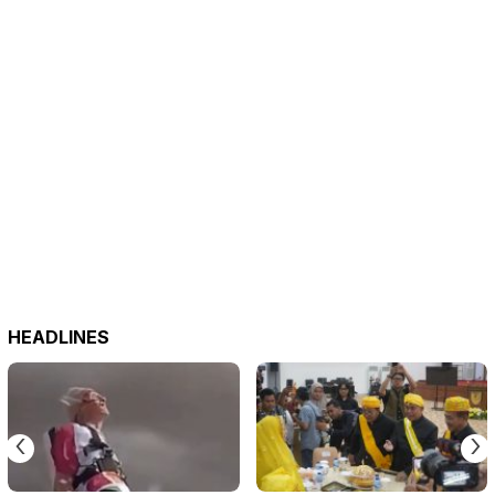
HEADLINES
‹
›