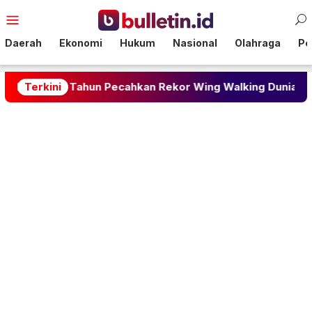
Loncat
Menu
ke
Mobile
konten
Daerah
Ekonomi
Hukum
Nasional
Olahraga
Pol
k 97 Tahun Pecahkan Rekor Wing Walking Dunia
Terkini
Ka