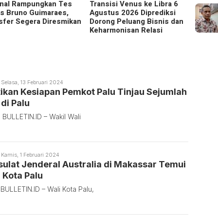
nal Rampungkan Tes
Transisi Venus ke Libra 6
Wagub
s Bruno Guimaraes,
Agustus 2026 Diprediksi
Pence
sfer Segera Diresmikan
Dorong Peluang Bisnis dan
Dimula
Keharmonisan Relasi
edaksi
Selasa, 13 Februari 2024
ulletin
ikan Kesiapan Pemkot Palu Tinjau Sejumlah
di Palu
 BULLETIN.ID – Wakil Wali
edaksi
Kamis, 1 Februari 2024
ulletin
ulat Jenderal Australia di Makassar Temui
 Kota Palu
BULLETIN.ID – Wali Kota Palu,