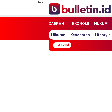
Loncat
tutup
ke
konten
DAERAH
EKONOMI
HUKUM
Hiburan
Kesehatan
Lifestyle
Terkini
Mu