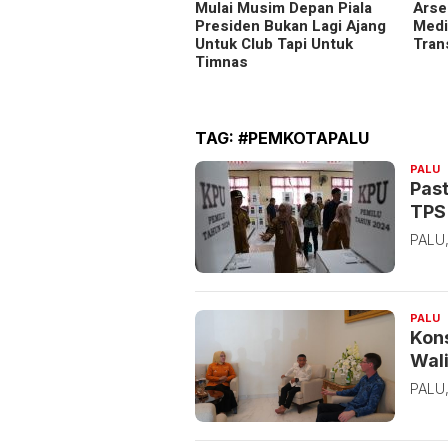
Mulai Musim Depan Piala
Arse
Presiden Bukan Lagi Ajang
Medi
Untuk Club Tapi Untuk
Tran
Timnas
TAG:
#PEMKOTAPALU
R
PALU
B
Past
TPS 
PALU,
R
PALU
B
Kons
Wali
PALU,