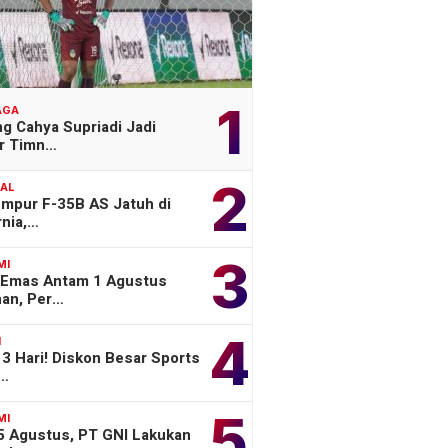
1
AGA
g Cahya Supriadi Jadi
er Timn…
2
NAL
empur F-35B AS Jatuh di
rnia,…
3
MI
 Emas Antam 1 Agustus
han, Per…
4
H
3 Hari! Diskon Besar Sports
o…
5
MI
 5 Agustus, PT GNI Lakukan