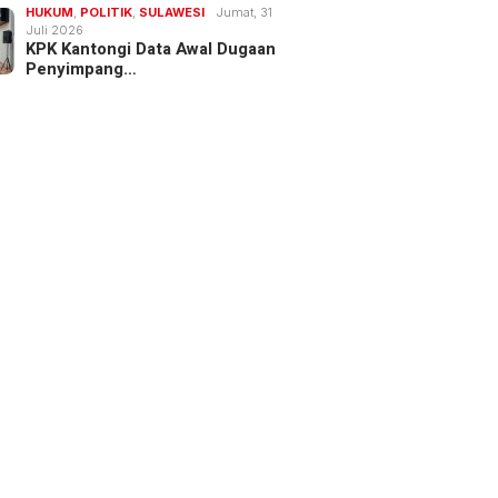
 Reny Dorong
Milan Selamat di Menit
HUKUM
,
POLITIK
,
SULAWESI
Jumat, 31
gahan Stunting
Akhir, Derby della
Juli 2026
KPK Kantongi Data Awal Dugaan
i Sejak Pra Nikah
Madonnina Berakhir 1-1
Penyimpang…