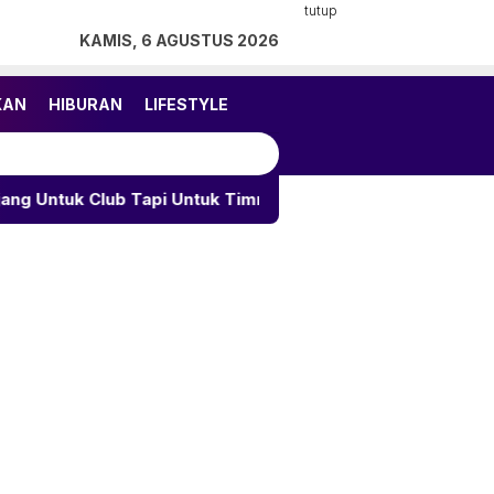
tutup
KAMIS, 6 AGUSTUS 2026
KAN
HIBURAN
LIFESTYLE
ub Tapi Untuk Timnas
Arsenal Rampungkan Tes Medi