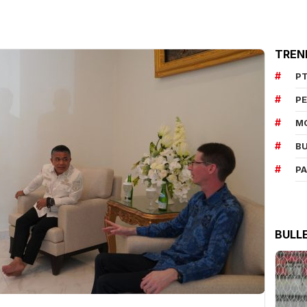
TREN
PT
P
M
BU
P
BULL