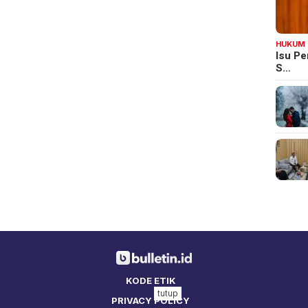
HUKUM
Isu Pe
S…
KODE ETIK
tutup
PRIVACY POLICY