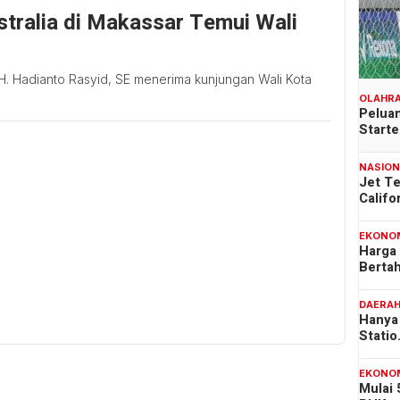
stralia di Makassar Temui Wali
 H. Hadianto Rasyid, SE menerima kunjungan Wali Kota
OLAHR
Peluan
Start
NASIO
Jet T
Califo
EKONO
Harga
Berta
DAERA
Hanya 
Stati
EKONO
Mulai