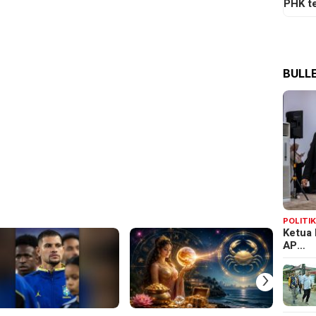
PHK t
BULLE
POLITI
Ketua 
AP…
›