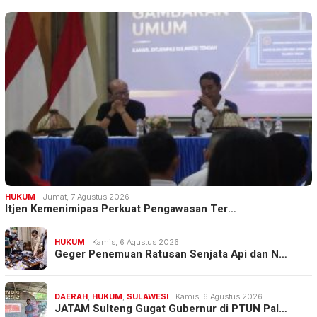
HUKUM
Jumat, 7 Agustus 2026
Itjen Kemenimipas Perkuat Pengawasan Ter…
HUKUM
Kamis, 6 Agustus 2026
Geger Penemuan Ratusan Senjata Api dan N…
DAERAH
,
HUKUM
,
SULAWESI
Kamis, 6 Agustus 2026
JATAM Sulteng Gugat Gubernur di PTUN Pal…