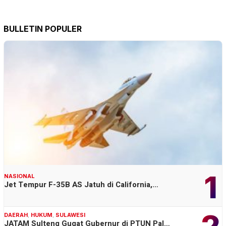
BULLETIN POPULER
1
NASIONAL
Jet Tempur F-35B AS Jatuh di California,…
2
DAERAH
,
HUKUM
,
SULAWESI
JATAM Sulteng Gugat Gubernur di PTUN Pal…