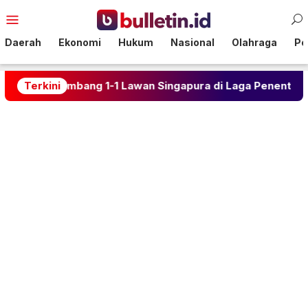
Loncat
Menu
ke
Mobile
konten
Daerah
Ekonomi
Hukum
Nasional
Olahraga
Pol
kir, Imbang 1-1 Lawan Singapura di Laga Penentu Grup A Pi
Terkini