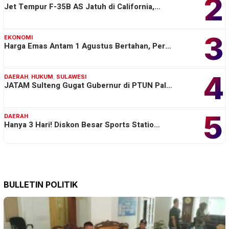
2
Jet Tempur F-35B AS Jatuh di California,…
3
EKONOMI
Harga Emas Antam 1 Agustus Bertahan, Per…
4
DAERAH
,
HUKUM
,
SULAWESI
JATAM Sulteng Gugat Gubernur di PTUN Pal…
5
DAERAH
Hanya 3 Hari! Diskon Besar Sports Statio…
BULLETIN POLITIK