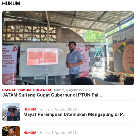
HUKUM
DAERAH
,
HUKUM
,
SULAWESI
Kamis, 6 Agustus 2026
JATAM Sulteng Gugat Gubernur di PTUN Pal…
HUKUM
Kamis, 6 Agustus 2026
Mayat Perempuan Ditemukan Mengapung di P…
HUKUM
Kamis, 6 Agustus 2026