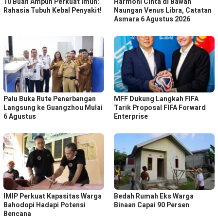
10 Buah Ampuh Perkuat Imun:
Harmoni Cinta di Bawah
Rahasia Tubuh Kebal Penyakit!
Naungan Venus Libra, Catatan
Asmara 6 Agustus 2026
Palu Buka Rute Penerbangan
MFF Dukung Langkah FIFA
Langsung ke Guangzhou Mulai
Tarik Proposal FIFA Forward
6 Agustus
Enterprise
IMIP Perkuat Kapasitas Warga
Bedah Rumah Eks Warga
Bahodopi Hadapi Potensi
Binaan Capai 90 Persen
Bencana