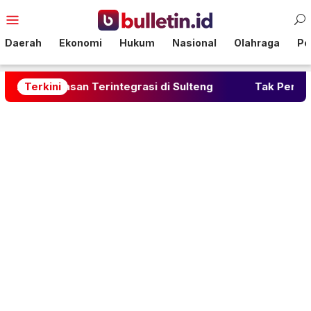
Loncat
Menu
ke
Mobile
konten
Daerah
Ekonomi
Hukum
Nasional
Olahraga
Pol
san Terintegrasi di Sulteng
Terkini
Tak Perlu Kopi Berleb