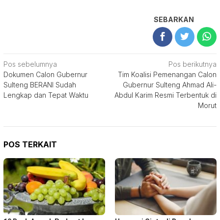
SEBARKAN
Navigasi
Pos sebelumnya
Pos berikutnya
Dokumen Calon Gubernur
Tim Koalisi Pemenangan Calon
pos
Sulteng BERANI Sudah
Gubernur Sulteng Ahmad Ali-
Lengkap dan Tepat Waktu
Abdul Karim Resmi Terbentuk di
Morut
POS TERKAIT