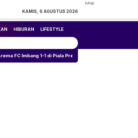
tutup
KAMIS, 6 AGUSTUS 2026
KAN
HIBURAN
LIFESTYLE
g 1-1 di Piala Presiden
Kalahkan Arema 3-1, Persija