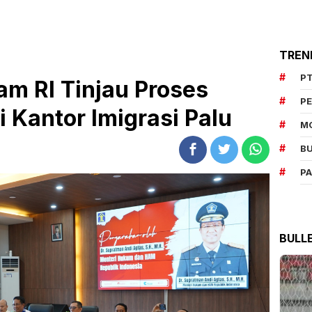
TREN
PT
 RI Tinjau Proses
P
 Kantor Imigrasi Palu
M
BU
P
BULL