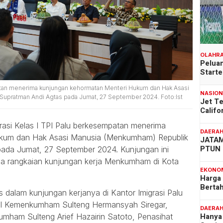
OLAHR
Peluan
Start
patan menerima kunjungan kehormatan Menteri Hukum dan Hak Asasi
NASIO
Supratman Andi Agtas pada Jumat, 27 September 2024. Foto:Ist
Jet T
Califo
asi Kelas I TPI Palu berkesempatan menerima
DAERA
ukum dan Hak Asasi Manusia (Menkumham) Republik
JATAM
PTUN 
pada Jumat, 27 September 2024. Kunjungan ini
pa rangkaian kunjungan kerja Menkumham di Kota
EKONO
Harga
Berta
alam kunjungan kerjanya di Kantor Imigrasi Palu
wil Kemenkumham Sulteng Hermansyah Siregar,
DAERA
Hanya 
umham Sulteng Arief Hazairin Satoto, Penasihat