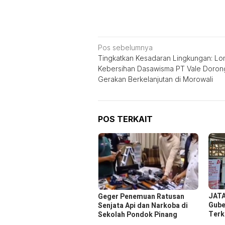
Navigasi
Pos sebelumnya
Tingkatkan Kesadaran Lingkungan: L
pos
Kebersihan Dasawisma PT Vale Doron
Gerakan Berkelanjutan di Morowali
POS TERKAIT
JATA
Geger Penemuan Ratusan
Gube
Senjata Api dan Narkoba di
Terk
Sekolah Pondok Pinang