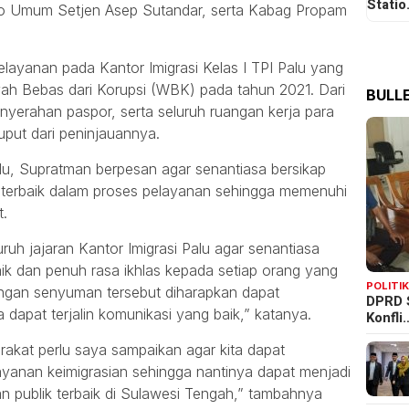
Stati
o Umum Setjen Asep Sutandar, serta Kabag Propam
ayanan pada Kantor Imigrasi Kelas I TPI Palu yang
ayah Bebas dari Korupsi (WBK) pada tahun 2021. Dari
BULLE
yerahan paspor, serta seluruh ruangan kerja para
luput dari peninjauannya.
u, Supratman berpesan agar senantiasa bersikap
erbaik dalam proses pelayanan sehingga memenuhi
t.
ruh jajaran Kantor Imigrasi Palu agar senantiasa
ik dan penuh rasa ikhlas kepada setiap orang yang
POLITI
engan senyuman tersebut diharapkan dapat
DPRD 
 dapat terjalin komunikasi yang baik,” katanya.
Konfli
rakat perlu saya sampaikan agar kita dapat
nan keimigrasian sehingga nantinya dapat menjadi
n publik terbaik di Sulawesi Tengah,” tambahnya