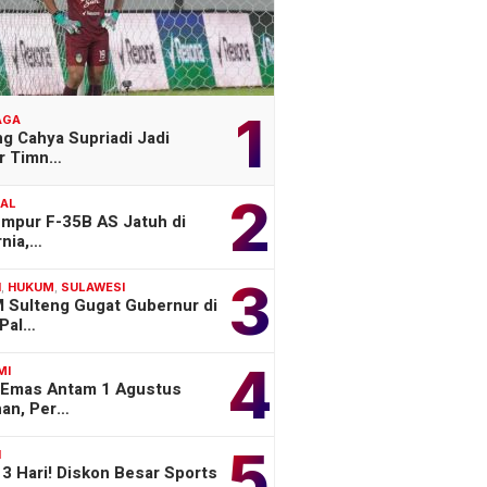
1
AGA
g Cahya Supriadi Jadi
er Timn…
2
NAL
empur F-35B AS Jatuh di
rnia,…
3
H
,
HUKUM
,
SULAWESI
 Sulteng Gugat Gubernur di
Pal…
4
MI
 Emas Antam 1 Agustus
han, Per…
5
H
3 Hari! Diskon Besar Sports