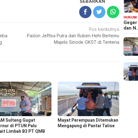
SEBARKAN
HUKUM
Geger
dan N
Pos berikutnya
omba
Paslon Jeffisa Putra dan Ruben Hehi Bertemu
g
Majelis Sinode GKST di Tentena
M Sulteng Gugat
Mayat Perempuan Ditemukan
rnur di PTUN Palu
Mengapung di Pantai Talise
ait Limbah B3 PT QMB