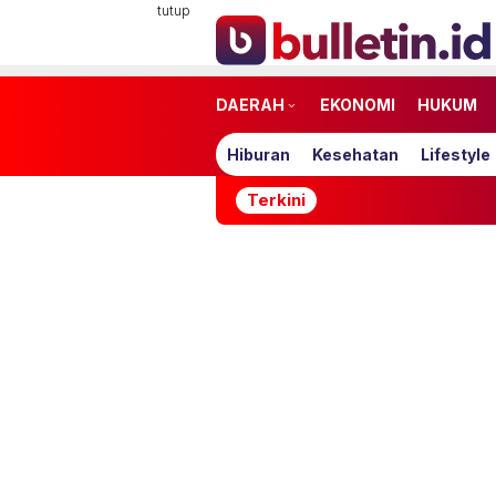
Loncat
tutup
ke
konten
DAERAH
EKONOMI
HUKUM
Hiburan
Kesehatan
Lifestyle
Terkini