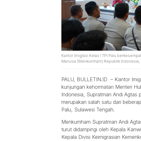
Kantor Imigrasi Kelas I TPI Palu berkesem
Manusia (Menkumham) Republik Indonesia, 
PALU, BULLETIN.ID – Kantor Imigr
kunjungan kehormatan Menteri H
Indonesia, Supratman Andi Agtas 
merupakan salah satu dari bebera
Palu, Sulawesi Tengah.
Menkumham Supratman Andi Agtas d
turut didampingi oleh Kepala Kan
Kepala Divisi Keimigrasian Kemenk