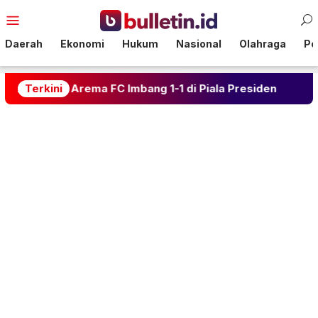
Loncat
Menu
ke
Mobile
konten
Daerah
Ekonomi
Hukum
Nasional
Olahraga
Pol
dan Arema FC Imbang 1-1 di Piala Presiden
Terkini
Kalahkan