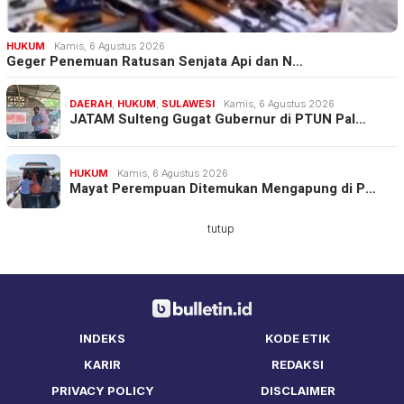
HUKUM
Kamis, 6 Agustus 2026
Geger Penemuan Ratusan Senjata Api dan N…
DAERAH
,
HUKUM
,
SULAWESI
Kamis, 6 Agustus 2026
JATAM Sulteng Gugat Gubernur di PTUN Pal…
HUKUM
Kamis, 6 Agustus 2026
Mayat Perempuan Ditemukan Mengapung di P…
tutup
INDEKS
KODE ETIK
KARIR
REDAKSI
PRIVACY POLICY
DISCLAIMER