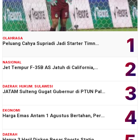
1
OLAHRAGA
Peluang Cahya Supriadi Jadi Starter Timn…
2
NASIONAL
Jet Tempur F-35B AS Jatuh di California,…
3
DAERAH
,
HUKUM
,
SULAWESI
JATAM Sulteng Gugat Gubernur di PTUN Pal…
4
EKONOMI
Harga Emas Antam 1 Agustus Bertahan, Per…
DAERAH
Hanya 3 Hari! Diskon Besar Sports Statio…