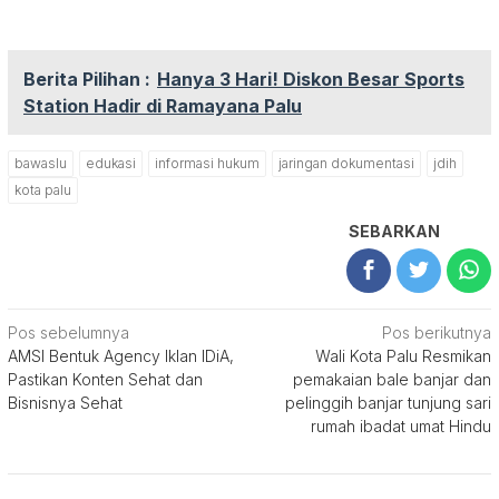
Berita Pilihan :
Hanya 3 Hari! Diskon Besar Sports
Station Hadir di Ramayana Palu
bawaslu
edukasi
informasi hukum
jaringan dokumentasi
jdih
kota palu
SEBARKAN
Navigasi
Pos sebelumnya
Pos berikutnya
AMSI Bentuk Agency Iklan IDiA,
Wali Kota Palu Resmikan
pos
Pastikan Konten Sehat dan
pemakaian bale banjar dan
Bisnisnya Sehat
pelinggih banjar tunjung sari
rumah ibadat umat Hindu