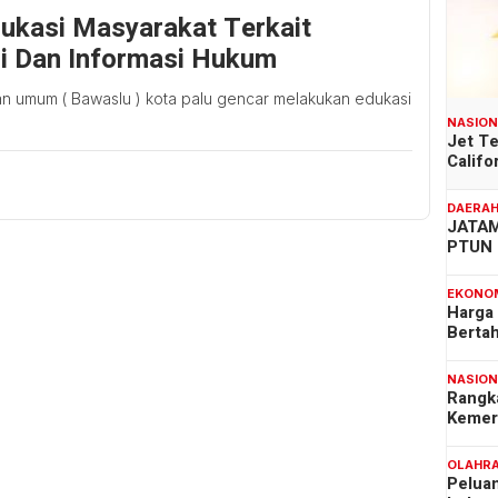
ukasi Masyarakat Terkait
i Dan Informasi Hukum
an umum ( Bawaslu ) kota palu gencar melakukan edukasi
NASIO
Jet T
Califo
DAERA
JATAM
PTUN 
EKONO
Harga
Berta
NASIO
Rangk
Kemer
OLAHR
Pelua