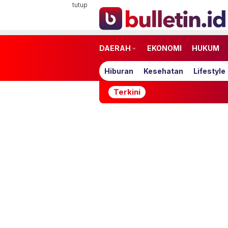
Loncat
tutup
ke
konten
DAERAH
EKONOMI
HUKUM
Hiburan
Kesehatan
Lifestyle
Terkini