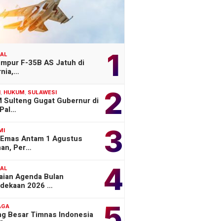
1
NAL
empur F-35B AS Jatuh di
rnia,…
2
H
,
HUKUM
,
SULAWESI
 Sulteng Gugat Gubernur di
Pal…
3
MI
 Emas Antam 1 Agustus
han, Per…
4
NAL
aian Agenda Bulan
dekaan 2026 …
5
AGA
ng Besar Timnas Indonesia