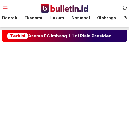
Loncat
Menu
ke
Mobile
konten
Daerah
Ekonomi
Hukum
Nasional
Olahraga
Pol
 Arema FC Imbang 1-1 di Piala Presiden
Terkini
Kalahkan Ar