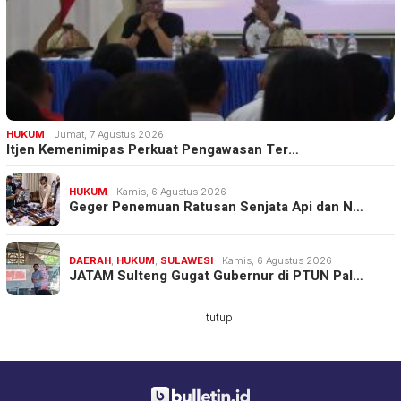
HUKUM
Jumat, 7 Agustus 2026
Itjen Kemenimipas Perkuat Pengawasan Ter…
HUKUM
Kamis, 6 Agustus 2026
Geger Penemuan Ratusan Senjata Api dan N…
DAERAH
,
HUKUM
,
SULAWESI
Kamis, 6 Agustus 2026
JATAM Sulteng Gugat Gubernur di PTUN Pal…
tutup