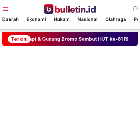
Loncat
Menu
ke
Mobile
konten
Daerah
Ekonomi
Hukum
Nasional
Olahraga
Pol
pi & Gunung Bromo Sambut HUT ke-81 RI
Terkini
BLACKPINK 