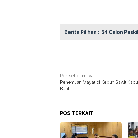
Berita Pilihan :
54 Calon Paski
Navigasi
Pos sebelumnya
Penemuan Mayat di Kebun Sawit Kab
pos
Buol
POS TERKAIT