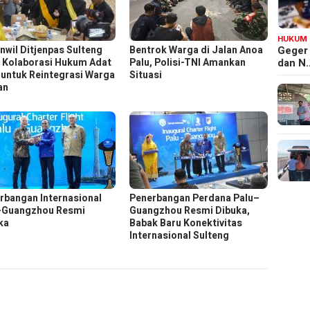
HUKUM
nwil Ditjenpas Sulteng
Bentrok Warga di Jalan Anoa
Geger
n Kolaborasi Hukum Adat
Palu, Polisi-TNI Amankan
dan N
untuk Reintegrasi Warga
Situasi
an
rbangan Internasional
Penerbangan Perdana Palu–
-Guangzhou Resmi
Guangzhou Resmi Dibuka,
ka
Babak Baru Konektivitas
Internasional Sulteng