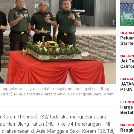
OLAHR
Peluan
Start
NASIO
Jet T
Califo
DAERA
JATAM
PTUN 
enggelar acara syukuran dalam rangka memperingati Hari Ulang
arat (TNI AD), acara ini dilaksanakan di Aula Manggala Sakti Korem
EKONO
Harga
Berta
 Korem (Penrem) 132/Tadulako menggelar acara
ati Hari Ulang Tahun (HUT) ke-74 Penerangan TNI
NASIO
Rangk
i dilaksanakan di Aula Manggala Sakti Korem 132/Tdl,