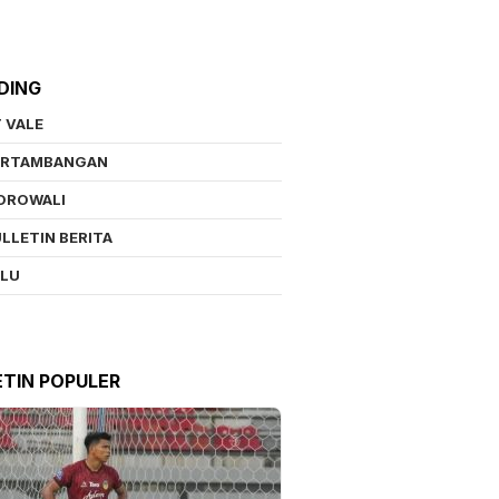
DING
 VALE
ERTAMBANGAN
OROWALI
LLETIN BERITA
ALU
ETIN POPULER