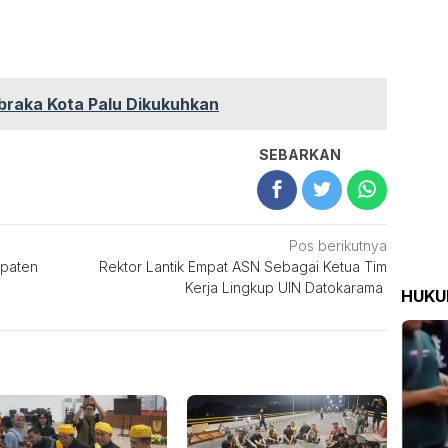
braka Kota Palu Dikukuhkan
SEBARKAN
Pos berikutnya
upaten
Rektor Lantik Empat ASN Sebagai Ketua Tim
Kerja Lingkup UIN Datokarama
HUK