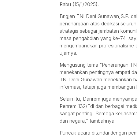
Rabu (15/1/2025).
Brigjen TNI Deni Gunawan,S.E.,d
penghargaan atas dedikasi seluru
strategis sebagai jembatan komun
masa pengabdian yang ke-74, saya
mengembangkan profesionalisme d
ujarnya.
Mengusung tema “Penerangan TNI A
menekankan pentingnya empati dan
TNI Deni Gunawan menekankan ba
informasi, tetapi juga membangun
Selain itu, Danrem juga menyampaik
Penrem 132/Tdl dan berbagai med
sangat penting, Semoga kerjasama
dan negara,” tambahnya.
Puncak acara ditandai dengan pe