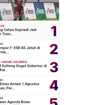
1
AGA
g Cahya Supriadi Jadi
er Timn…
2
NAL
empur F-35B AS Jatuh di
rnia,…
3
H
,
HUKUM
,
SULAWESI
 Sulteng Gugat Gubernur di
Pal…
4
MI
 Emas Antam 1 Agustus
han, Per…
5
NAL
aian Agenda Bulan