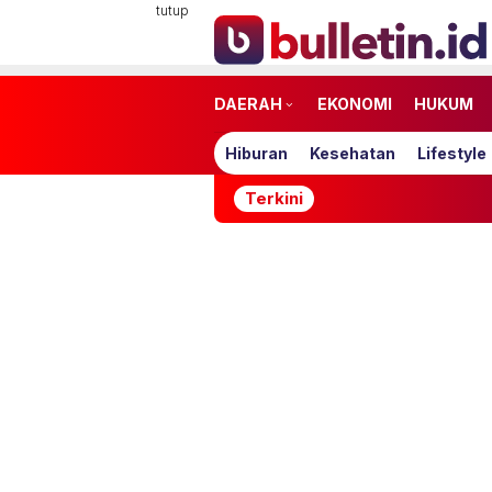
Loncat
tutup
ke
konten
DAERAH
EKONOMI
HUKUM
Hiburan
Kesehatan
Lifestyle
Terkini
Netflix