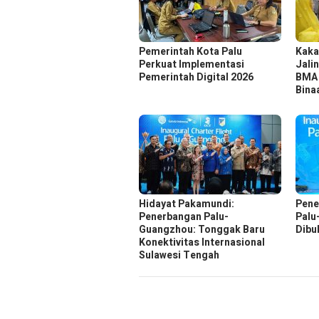
Pemerintah Kota Palu
Kaka
Perkuat Implementasi
Jali
Pemerintah Digital 2026
BMA 
Bina
Hidayat Pakamundi:
Pene
Penerbangan Palu-
Palu
Guangzhou: Tonggak Baru
Dibu
Konektivitas Internasional
Sulawesi Tengah