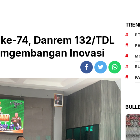
TREN
PT
ke-74, Danrem 132/TDL
P
emgembangan Inovasi
M
BU
P
BULL