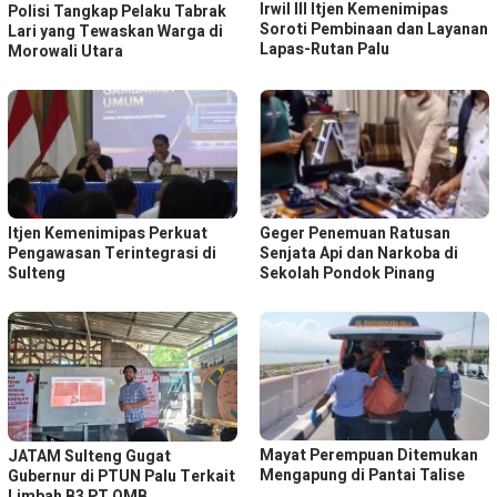
Irwil III Itjen Kemenimipas
Polisi Tangkap Pelaku Tabrak
Soroti Pembinaan dan Layanan
Lari yang Tewaskan Warga di
Lapas-Rutan Palu
Morowali Utara
Itjen Kemenimipas Perkuat
Geger Penemuan Ratusan
Pengawasan Terintegrasi di
Senjata Api dan Narkoba di
Sulteng
Sekolah Pondok Pinang
Mayat Perempuan Ditemukan
JATAM Sulteng Gugat
Mengapung di Pantai Talise
Gubernur di PTUN Palu Terkait
Limbah B3 PT QMB