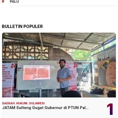
PALU
BULLETIN POPULER
1
DAERAH
,
HUKUM
,
SULAWESI
JATAM Sulteng Gugat Gubernur di PTUN Pal…