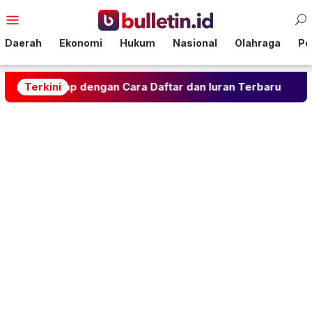
Loncat
Menu
ke
Mobile
konten
Daerah
Ekonomi
Hukum
Nasional
Olahraga
Pol
dengan Cara Daftar dan Iuran Terbaru
Terkini
Rahasia Gul