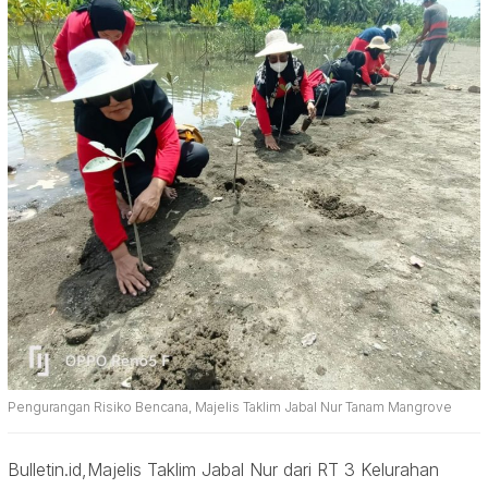
Pengurangan Risiko Bencana, Majelis Taklim Jabal Nur Tanam Mangrove
Bulletin.id,Majelis Taklim Jabal Nur dari RT 3 Kelurahan