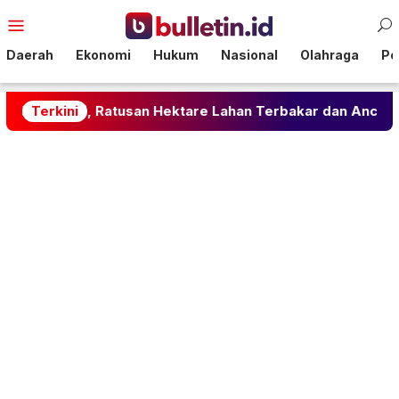
Loncat
Menu
ke
Mobile
konten
Daerah
Ekonomi
Hukum
Nasional
Olahraga
Pol
, Ratusan Hektare Lahan Terbakar dan Ancam Permukiman
Terkini