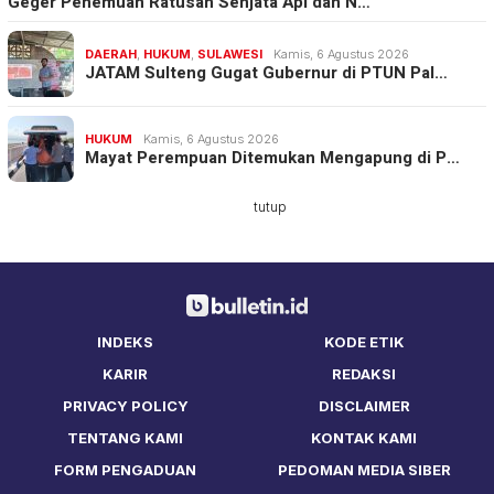
Geger Penemuan Ratusan Senjata Api dan N…
DAERAH
,
HUKUM
,
SULAWESI
Kamis, 6 Agustus 2026
JATAM Sulteng Gugat Gubernur di PTUN Pal…
HUKUM
Kamis, 6 Agustus 2026
Mayat Perempuan Ditemukan Mengapung di P…
tutup
INDEKS
KODE ETIK
KARIR
REDAKSI
PRIVACY POLICY
DISCLAIMER
TENTANG KAMI
KONTAK KAMI
FORM PENGADUAN
PEDOMAN MEDIA SIBER