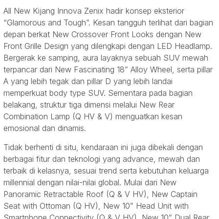
All New Kijang Innova Zenix hadir konsep eksterior
“Glamorous and Tough”. Kesan tangguh terlihat dari bagian
depan berkat New Crossover Front Looks dengan New
Front Grille Design yang dilengkapi dengan LED Headlamp.
Bergerak ke samping, aura layaknya sebuah SUV mewah
terpancar dari New Fascinating 18” Alloy Wheel, serta pillar
A yang lebih tegak dan pillar D yang lebih landai
memperkuat body type SUV. Sementara pada bagian
belakang, struktur tiga dimensi melalui New Rear
Combination Lamp (Q HV & V) menguatkan kesan
emosional dan dinamis.
Tidak berhenti di situ, kendaraan ini juga dibekali dengan
berbagai fitur dan teknologi yang advance, mewah dan
terbaik di kelasnya, sesuai trend serta kebutuhan keluarga
millennial dengan nilai-nilai global. Mulai dari New
Panoramic Retractable Roof (Q & V HV), New Captain
Seat with Ottoman (Q HV), New 10” Head Unit with
Smartphone Connectivity (Q & V HV), New 10” Dual Rear