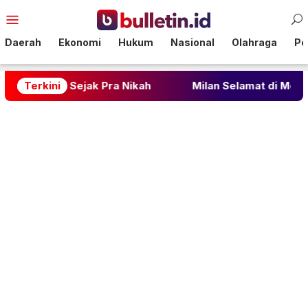
Loncat
Menu
ke
Mobile
konten
Daerah
Ekonomi
Hukum
Nasional
Olahraga
Pol
ejak Pra Nikah
Terkini
Milan Selamat di Menit Akhir, Derby 