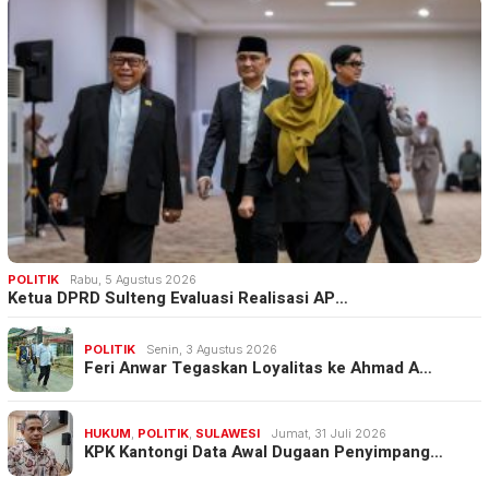
POLITIK
Rabu, 5 Agustus 2026
Ketua DPRD Sulteng Evaluasi Realisasi AP…
POLITIK
Senin, 3 Agustus 2026
Feri Anwar Tegaskan Loyalitas ke Ahmad A…
HUKUM
,
POLITIK
,
SULAWESI
Jumat, 31 Juli 2026
KPK Kantongi Data Awal Dugaan Penyimpang…