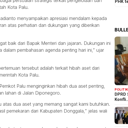
gai persoalan strategis terkait pengelolaan dan
PHK t
tah Kota Palu.
 Hadianto menyampaikan apresiasi mendalam kepada
ran atas perhatian dan dukungan yang diberikan
BULLE
gat baik dari Bapak Menteri dan jajaran. Dukungan ini
a dalam pembahasan agenda penting hari ini,” ujar
rtemuan tersebut adalah terkait hibah aset dari
erintah Kota Palu.
emkot Palu menginginkan hibah dua aset penting,
POLITI
an lahan di Jalan Diponegoro.
DPRD 
Konfli
keu atas dua aset yang memang sangat kami butuhkan.
il pemekaran dari Kabupaten Donggala,” jelas wali