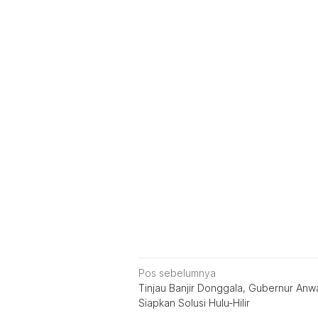
Navigasi
Pos sebelumnya
Tinjau Banjir Donggala, Gubernur Anw
pos
Siapkan Solusi Hulu-Hilir