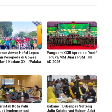
rnur Anwar Hafid Lepas
Pangdam XXIII Apresiasi Yonif
an Pesepeda di Gowes
TP 873/MM Juara PSM TNI
ke-1 Kodam XXIII/Palaka
AD 2026
rintah Kota Palu
Kakanwil Ditjenpas Sulteng
uat Implementasi
Jalin Kolaborasi Hukum Adat