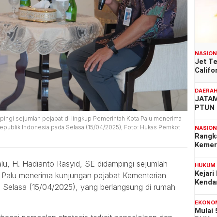
NASIO
Jet T
Califo
DAERA
JATAM
PTUN 
mpingi sejumlah pejabat di lingkup Pemerintah Kota Palu menerima
publik Indonesia pada Selasa (15/04/2025), Foto: Hukas Pemkot
NASIO
Rangk
Kemer
lu, H. Hadianto Rasyid, SE didampingi sejumlah
HUKUM
Kejari
a Palu menerima kunjungan pejabat Kementerian
Kenda
 Selasa (15/04/2025), yang berlangsung di rumah
EKONO
Mulai