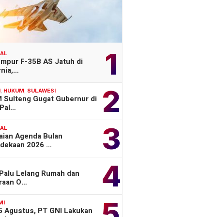
1
NAL
empur F-35B AS Jatuh di
rnia,…
2
H
,
HUKUM
,
SULAWESI
 Sulteng Gugat Gubernur di
Pal…
3
NAL
aian Agenda Bulan
dekaan 2026 …
4
 Palu Lelang Rumah dan
raan O…
5
MI
 5 Agustus, PT GNI Lakukan