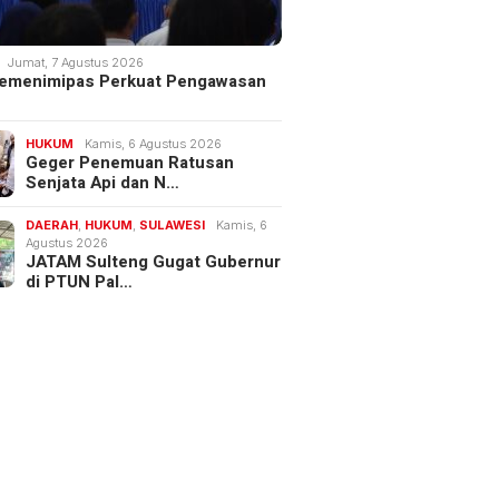
Jumat, 7 Agustus 2026
 Kemenimipas Perkuat Pengawasan
HUKUM
Kamis, 6 Agustus 2026
Geger Penemuan Ratusan
Senjata Api dan N…
DAERAH
,
HUKUM
,
SULAWESI
Kamis, 6
Agustus 2026
JATAM Sulteng Gugat Gubernur
di PTUN Pal…