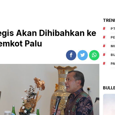
TREN
PT
egis Akan Dihibahkan ke
P
emkot Palu
M
BU
P
BULL