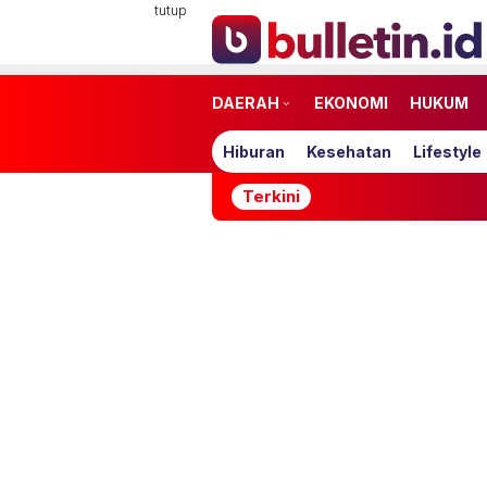
Loncat
tutup
ke
konten
DAERAH
EKONOMI
HUKUM
Hiburan
Kesehatan
Lifestyle
Terkini
APBN Tangg