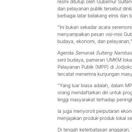
resmi ditutup oleh Gubernur Sulte
dan pelayanan publik tersebut din
berbagai latar belakang etnis dan 
“Ini bukan sekadar acara seremonia
menyampaikan pesan visi-misi Gub
budaya, ekonomi, dan pelayanan,” 
Agenda
Semarak Sulteng Namba
seni budaya, pameran UMKM lokal,
Pelayanan Publik (MPP) di Jodjok
tercatat menerima kunjungan masy
“Yang luar biasa adalah, dalam MP
orang mendaftarkan diri untuk pro
tinggi masyarakat terhadap pening
Ia juga menyoroti perputaran eko
menjajakan produk-produk lokal s
Di tengah keterbatasan anggaran,