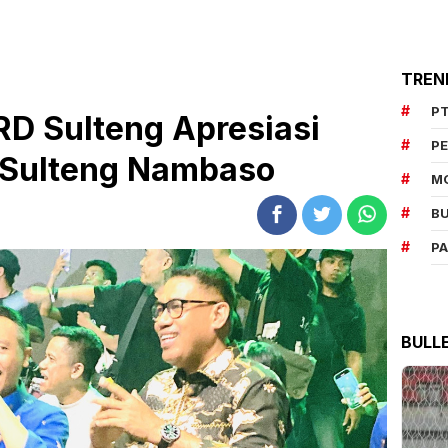
TREN
PT
RD Sulteng Apresiasi
P
 Sulteng Nambaso
M
BU
P
BULL