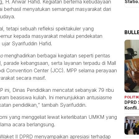
Stati
ng, H. Anwar Hafid. Kegiatan bertema kebudayaan
ilai berhasil menyatukan semangat masyarakat dari
budaya.
l, tetapi sebuah refleksi spektakuler yang
BULLE
ernur kepada masyarakat melalui pendekatan
ujar Syarifuddin Hafid.
so
menghadirkan berbagai kegiatan seperti pentas
 parade kebangsaan, serta layanan terpadu di Mall
odi Convention Center (JCC). MPP selama perayaan
arakat secara masif.
P ini, Dinas Pendidikan mencatat sebanyak 79 ribu
gram beasiswa kuliah. Ini menunjukkan antusiasme
POLITI
DPRD 
katan pendidikan,” tambah Syarifuddin.
Konfli
nomi yang menggeliat lewat keterlibatan UMKM yang
elama acara berlangsung.
 Waket II DPRD menyampaikan apresiasi terhadap