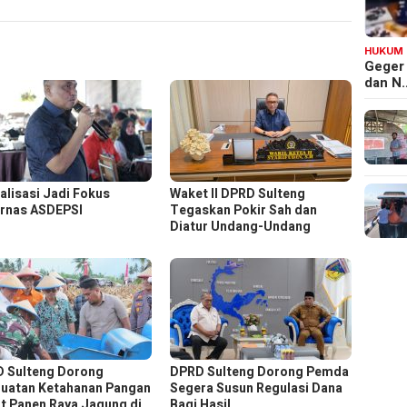
HUKUM
Geger
dan N
talisasi Jadi Fokus
Waket ll DPRD Sulteng
rnas ASDEPSI
Tegaskan Pokir Sah dan
Diatur Undang-Undang
 Sulteng Dorong
DPRD Sulteng Dorong Pemda
uatan Ketahanan Pangan
Segera Susun Regulasi Dana
t Panen Raya Jagung di
Bagi Hasil