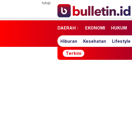
Loncat
tutup
ke
konten
DAERAH
EKONOMI
HUKUM
Hiburan
Kesehatan
Lifestyle
Terkini