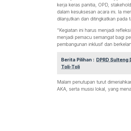
kerja keras panitia, OPD, stakehol
dalam kesuksesan acara ini. Ia mend
dilanjutkan dan ditingkatkan pada
“Kegiatan ini harus menjadi reflek
menjadi pemacu semangat bagi pe
pembangunan inklusif dan berkelan
Berita Pilihan :
DPRD Sulteng D
Toli-Toli
Malam penutupan turut dimeriahkan
AKA, serta musisi lokal, yang me