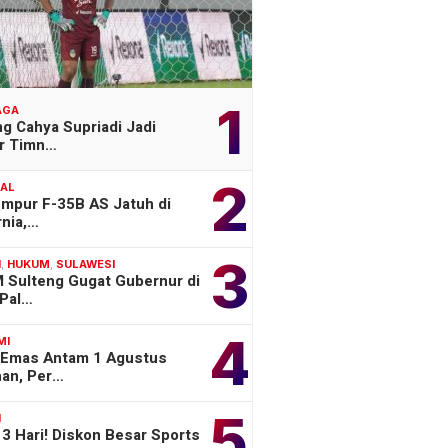
1
AGA
g Cahya Supriadi Jadi
er Timn…
2
NAL
empur F-35B AS Jatuh di
rnia,…
3
H
,
HUKUM
,
SULAWESI
 Sulteng Gugat Gubernur di
Pal…
4
MI
 Emas Antam 1 Agustus
han, Per…
5
H
3 Hari! Diskon Besar Sports