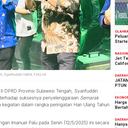
OLAHR
Peluan
Start
NASIO
Jet T
Califo
, Syarifuddin Hafid, Foto:Ist
DAERA
JATAM
PTUN 
 II DPRD Provinsi Sulawesi Tengah, Syarifuddin
gi terhadap suksesnya penyelenggaraan
Semarak
EKONO
Harga
n kegiatan dalam rangka peringatan Hari Ulang Tahun
Berta
DAERA
ngan Imanuel Palu pada Senin (12/5/2025) ini secara
Hanya 