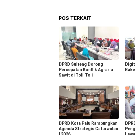
POS TERKAIT
DPRD Sulteng Dorong
Digi
Percepatan Konflik Agraria
Rake
Sawit di Toli-Toli
DPRD Kota Palu Rampungkan
DPRD
Agenda Strategis Caturwulan
Peng
I 2026
Lewa