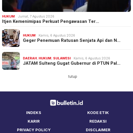
HUKUM
Jumat, 7 Agustus 2026
Itjen Kemenimipas Perkuat Pengawasan Ter…
HUKUM
Kamis, 6 Agustus 2026
Geger Penemuan Ratusan Senjata Api dan N…
DAERAH
,
HUKUM
,
SULAWESI
Kamis, 6 Agustus 2026
JATAM Sulteng Gugat Gubernur di PTUN Pal…
tutup
INDEKS
KODE ETIK
KARIR
REDAKSI
PRIVACY POLICY
DISCLAIMER