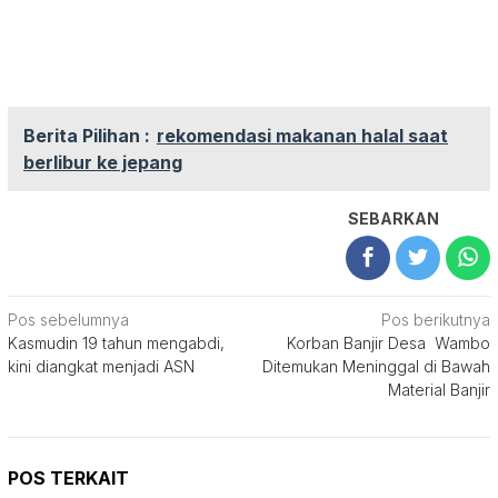
Berita Pilihan :
rekomendasi makanan halal saat
berlibur ke jepang
SEBARKAN
Navigasi
Pos sebelumnya
Pos berikutnya
Kasmudin 19 tahun mengabdi,
Korban Banjir Desa Wambo
pos
kini diangkat menjadi ASN
Ditemukan Meninggal di Bawah
Material Banjir
POS TERKAIT