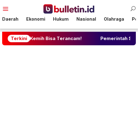
Loncat
Menu
ke
Mobile
konten
Daerah
Ekonomi
Hukum
Nasional
Olahraga
Pol
Kemih Bisa Terancam!
Terkini
Pemerintah Siapkan Perlinsos 