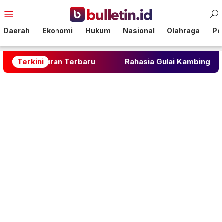
Loncat
Menu
ke
Mobile
konten
Daerah
Ekonomi
Hukum
Nasional
Olahraga
Pol
an Terbaru
Terkini
Rahasia Gulai Kambing Anti Amis: Kunci