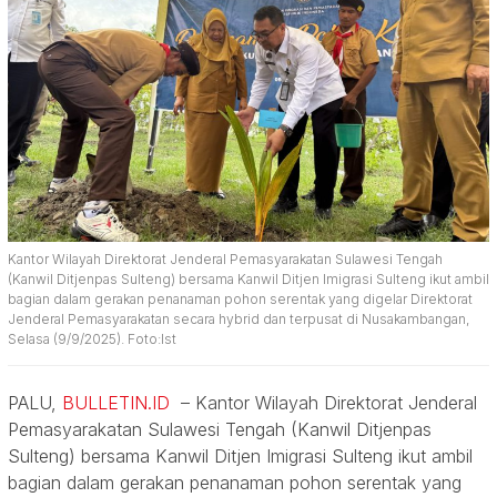
Kantor Wilayah Direktorat Jenderal Pemasyarakatan Sulawesi Tengah
(Kanwil Ditjenpas Sulteng) bersama Kanwil Ditjen Imigrasi Sulteng ikut ambil
bagian dalam gerakan penanaman pohon serentak yang digelar Direktorat
Jenderal Pemasyarakatan secara hybrid dan terpusat di Nusakambangan,
Selasa (9/9/2025). Foto:Ist
PALU,
BULLETIN.ID
– Kantor Wilayah Direktorat Jenderal
Pemasyarakatan Sulawesi Tengah (Kanwil Ditjenpas
Sulteng) bersama Kanwil Ditjen Imigrasi Sulteng ikut ambil
bagian dalam gerakan penanaman pohon serentak yang