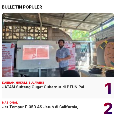
BULLETIN POPULER
1
DAERAH
,
HUKUM
,
SULAWESI
JATAM Sulteng Gugat Gubernur di PTUN Pal…
2
NASIONAL
Jet Tempur F-35B AS Jatuh di California,…