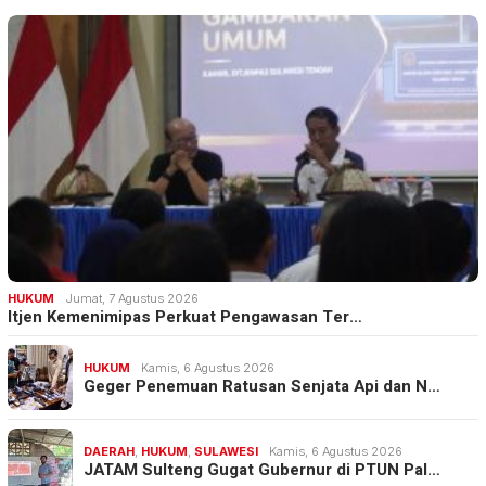
HUKUM
Jumat, 7 Agustus 2026
Itjen Kemenimipas Perkuat Pengawasan Ter…
HUKUM
Kamis, 6 Agustus 2026
Geger Penemuan Ratusan Senjata Api dan N…
DAERAH
,
HUKUM
,
SULAWESI
Kamis, 6 Agustus 2026
JATAM Sulteng Gugat Gubernur di PTUN Pal…