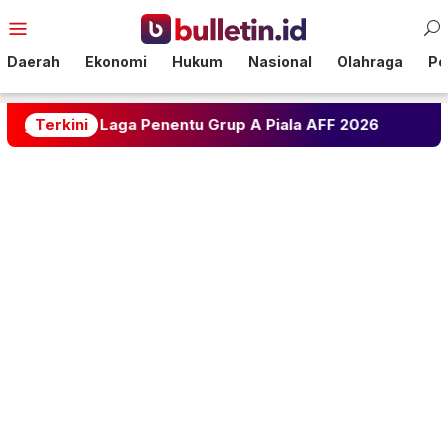
Loncat
Menu
ke
Mobile
konten
Daerah
Ekonomi
Hukum
Nasional
Olahraga
Pol
 Laga Penentu Grup A Piala AFF 2026
Terkini
Ramalan Asmara