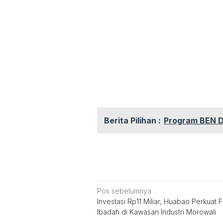
Berita Pilihan :
Program BEN Do
Navigasi
Pos sebelumnya
Investasi Rp11 Miliar, Huabao Perkuat Fa
pos
Ibadah di Kawasan Industri Morowali