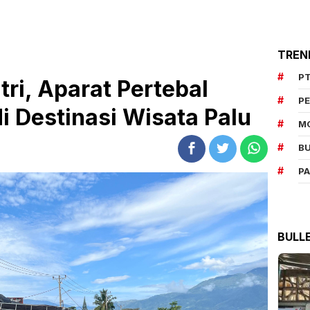
TREN
PT
itri, Aparat Pertebal
P
 Destinasi Wisata Palu
M
BU
P
BULL