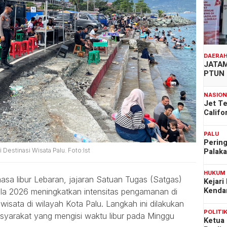
DAERA
JATAM
PTUN 
NASIO
Jet T
Califo
PALU
Pering
Palak
i Destinasi Wisata Palu. Foto:Ist
HUKUM
a libur Lebaran, jajaran Satuan Tugas (Satgas)
Kejari
Kenda
ala 2026 meningkatkan intensitas pengamanan di
 wisata di wilayah Kota Palu. Langkah ini dilakukan
POLITI
yarakat yang mengisi waktu libur pada Minggu
Ketua