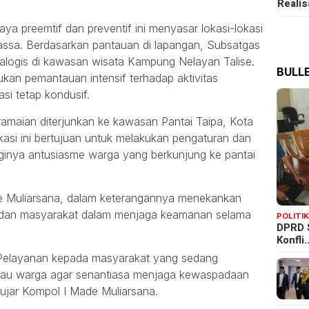
Reali
ya preemtif dan preventif ini menyasar lokasi-lokasi
assa. Berdasarkan pantauan di lapangan, Subsatgas
dialogis di kawasan wisata Kampung Nelayan Talise.
BULLE
ukan pemantauan intensif terhadap aktivitas
si tetap kondusif.
amaian diterjunkan ke kawasan Pantai Taipa, Kota
lokasi ini bertujuan untuk melakukan pengaturan dan
ginya antusiasme warga yang berkunjung ke pantai
de Muliarsana, dalam keterangannya menekankan
as dan masyarakat dalam menjaga keamanan selama
POLITI
DPRD 
Konfli
 Pelayanan kepada masyarakat yang sedang
bau warga agar senantiasa menjaga kewaspadaan
 ujar Kompol I Made Muliarsana.