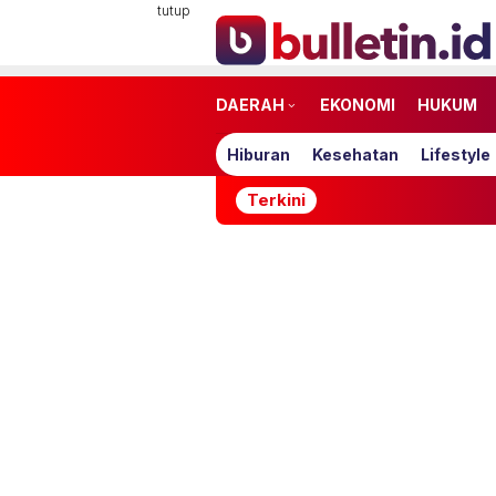
Loncat
tutup
ke
konten
DAERAH
EKONOMI
HUKUM
Hiburan
Kesehatan
Lifestyle
Terkini
3 Zodiak Ini 