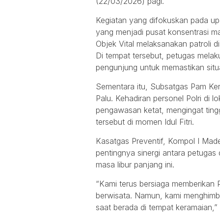
(22/03/2026) pagi.
Kegiatan yang difokuskan pada upa
yang menjadi pusat konsentrasi m
Objek Vital melaksanakan patroli 
Di tempat tersebut, petugas melak
pengunjung untuk memastikan situa
Sementara itu, Subsatgas Pam Ker
Palu. Kehadiran personel Polri di 
pengawasan ketat, mengingat ting
tersebut di momen Idul Fitri.
Kasatgas Preventif, Kompol I Ma
pentingnya sinergi antara petug
masa libur panjang ini.
“Kami terus bersiaga memberikan
berwisata. Namun, kami menghim
saat berada di tempat keramaian,”