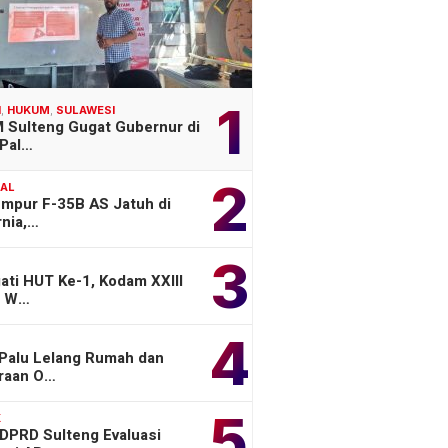
1
H
,
HUKUM
,
SULAWESI
 Sulteng Gugat Gubernur di
Pal…
2
NAL
empur F-35B AS Jatuh di
rnia,…
3
ati HUT Ke-1, Kodam XXIII
a W…
4
 Palu Lelang Rumah dan
raan O…
5
K
 DPRD Sulteng Evaluasi