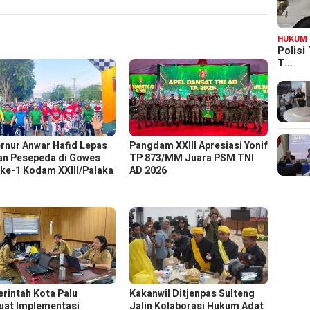
HUKUM
Polisi
T…
rnur Anwar Hafid Lepas
Pangdam XXIII Apresiasi Yonif
an Pesepeda di Gowes
TP 873/MM Juara PSM TNI
ke-1 Kodam XXIII/Palaka
AD 2026
rintah Kota Palu
Kakanwil Ditjenpas Sulteng
uat Implementasi
Jalin Kolaborasi Hukum Adat