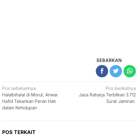
SEBARKAN
Navigasi
Pos sebelumnya
Pos berikutnya
Halalbihalal di Morut, Anwar
Jasa Raharja Terbitkan 3.712
pos
Hafid Tekankan Peran Hati
Surat Jaminan
dalam Kehidupan
POS TERKAIT