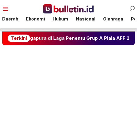
Loncat
Menu
ke
Mobile
konten
Daerah
Ekonomi
Hukum
Nasional
Olahraga
Pol
Singapura di Laga Penentu Grup A Piala AFF 2026
Terkini
Ra