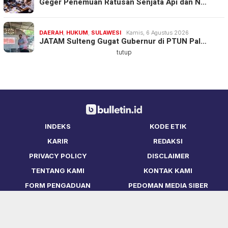
Geger Penemuan Ratusan Senjata Api dan N…
DAERAH
,
HUKUM
,
SULAWESI
Kamis, 6 Agustus 2026
JATAM Sulteng Gugat Gubernur di PTUN Pal…
tutup
INDEKS
KODE ETIK
KARIR
REDAKSI
PRIVACY POLICY
DISCLAIMER
TENTANG KAMI
KONTAK KAMI
FORM PENGADUAN
PEDOMAN MEDIA SIBER
Copyright © Bulletin.ID 2021