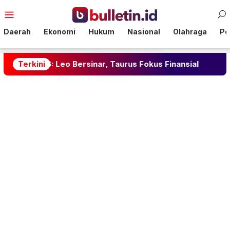
Loncat
Menu
ke
Mobile
konten
Daerah
Ekonomi
Hukum
Nasional
Olahraga
Pol
 Leo Bersinar, Taurus Fokus Finansial
Terkini
Herdman Teg