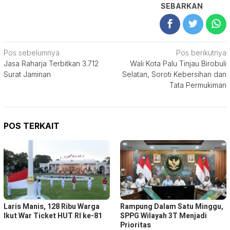
SEBARKAN
Navigasi
Pos sebelumnya
Pos berikutnya
Jasa Raharja Terbitkan 3.712
Wali Kota Palu Tinjau Birobuli
pos
Surat Jaminan
Selatan, Soroti Kebersihan dan
Tata Permukiman
POS TERKAIT
Laris Manis, 128 Ribu Warga
Rampung Dalam Satu Minggu,
Ikut War Ticket HUT RI ke-81
SPPG Wilayah 3T Menjadi
Prioritas