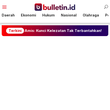
Loncat
Menu
ke
Mobile
konten
Daerah
Ekonomi
Hukum
Nasional
Olahraga
Pol
Amis: Kunci Kelezatan Tak Terbantahkan!
Terkini
Cara Membu