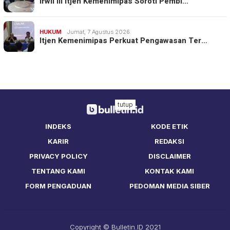
Irwil III Itjen Kemenimipas Soroti Pembi…
HUKUM
Jumat, 7 Agustus 2026
Itjen Kemenimipas Perkuat Pengawasan Ter…
tutup
INDEKS
KODE ETIK
KARIR
REDAKSI
PRIVACY POLICY
DISCLAIMER
TENTANG KAMI
KONTAK KAMI
FORM PENGADUAN
PEDOMAN MEDIA SIBER
Copyright © Bulletin.ID 2021