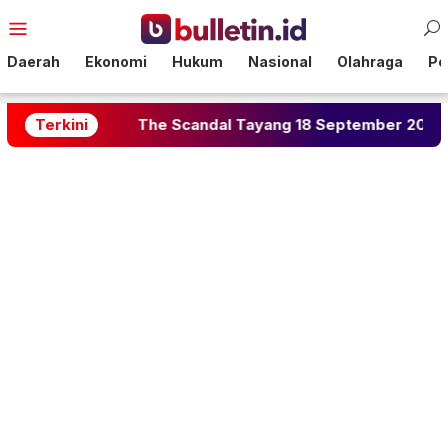
Loncat
Menu
ke
Mobile
konten
Daerah
Ekonomi
Hukum
Nasional
Olahraga
Pol
Terkini
The Scandal Tayang 18 September 2026, Dibintangi S