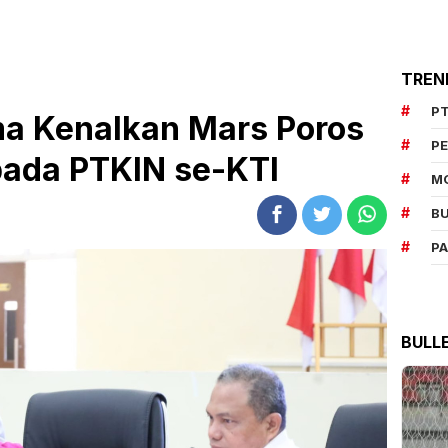
TREN
PT
a Kenalkan Mars Poros
P
pada PTKIN se-KTI
M
BU
P
BULL