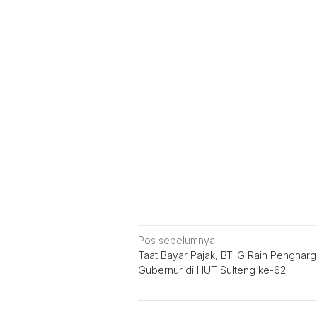
Navigasi
Pos sebelumnya
Taat Bayar Pajak, BTIIG Raih Penghar
pos
Gubernur di HUT Sulteng ke-62