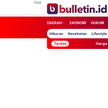
Loncat
tutup
ke
konten
DAERAH
EKONOMI
HUKUM
Hiburan
Kesehatan
Lifestyle
Terkini
Harga iPhone Agustus 