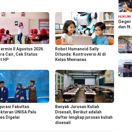
HUKUM
Geger
dan N
Termin II Agustus 2026
Robot Humanoid Sally
ra Cair, Cek Status
Ditunda: Kontroversi AI di
t HP
Kelas Memanas
gurasi Fakultas
Banyak Jurusan Kuliah
kteran UNISA Palu
Disesali, Berikut adalah
es Digelar
daftar lengkap jurusan kuliah
disesali