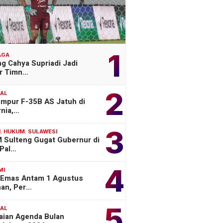
1
AGA
g Cahya Supriadi Jadi
er Timn…
2
NAL
empur F-35B AS Jatuh di
rnia,…
3
H
,
HUKUM
,
SULAWESI
 Sulteng Gugat Gubernur di
Pal…
4
MI
 Emas Antam 1 Agustus
han, Per…
5
NAL
aian Agenda Bulan