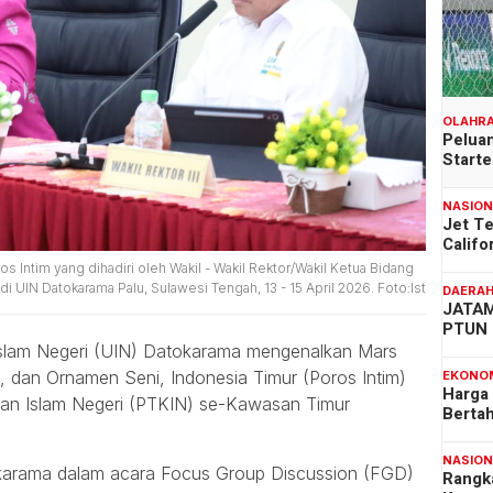
OLAHR
Peluan
Start
NASIO
Jet T
Califo
Intim yang dihadiri oleh Wakil - Wakil Rektor/Wakil Ketua Bidang
UIN Datokarama Palu, Sulawesi Tengah, 13 - 15 April 2026. Foto:Ist
DAERA
JATAM
PTUN 
Islam Negeri (UIN) Datokarama mengenalkan Mars
t, dan Ornamen Seni, Indonesia Timur (Poros Intim)
EKONO
Harga
an Islam Negeri (PTKIN) se-Kawasan Timur
Berta
NASIO
okarama dalam acara Focus Group Discussion (FGD)
Rangk