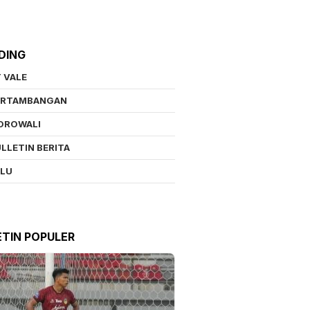
DING
 VALE
ERTAMBANGAN
OROWALI
LLETIN BERITA
ALU
ETIN POPULER