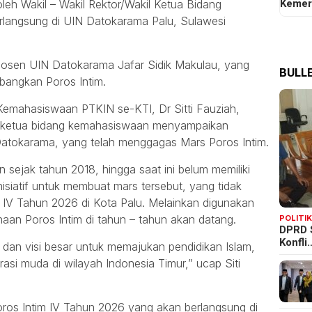
Kemer
oleh Wakil – Wakil Rektor/Wakil Ketua Bidang
langsung di UIN Datokarama Palu, Sulawesi
 Dosen UIN Datokarama Jafar Sidik Makulau, yang
BULLE
angkan Poros Intim.
Kemahasiswaan PTKIN se-KTI, Dr Sitti Fauziah,
kil ketua bidang kemahasiswaan menyampaikan
 Datokarama, yang telah menggagas Mars Poros Intim.
n sejak tahun 2018, hingga saat ini belum memiliki
isiatif untuk membuat mars tersebut, yang tidak
 IV Tahun 2026 di Kota Palu. Melainkan digunakan
aan Poros Intim di tahun – tahun akan datang.
POLITI
DPRD 
Konfli
n dan visi besar untuk memajukan pendidikan Islam,
i muda di wilayah Indonesia Timur,” ucap Siti
ros Intim IV Tahun 2026 yang akan berlangsung di