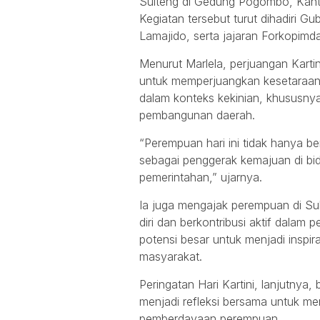
Sulteng di Gedung Pogombo, Kanto
Kegiatan tersebut turut dihadiri G
Lamajido, serta jajaran Forkopimd
Menurut Marlela, perjuangan Karti
untuk memperjuangkan kesetaraan. N
dalam konteks kekinian, khususny
pembangunan daerah.
“Perempuan hari ini tidak hanya b
sebagai penggerak kemajuan di bid
pemerintahan,” ujarnya.
Ia juga mengajak perempuan di Su
diri dan berkontribusi aktif dala
potensi besar untuk menjadi inspi
masyarakat.
Peringatan Hari Kartini, lanjutnya
menjadi refleksi bersama untuk m
pemberdayaan perempuan.