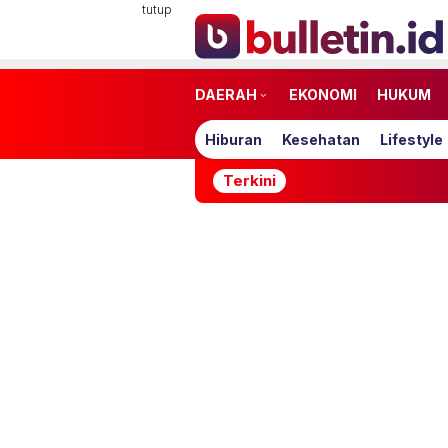
Loncat
tutup
ke
konten
DAERAH
EKONOMI
HUKUM
Hiburan
Kesehatan
Lifestyle
Terkini
Syahrin