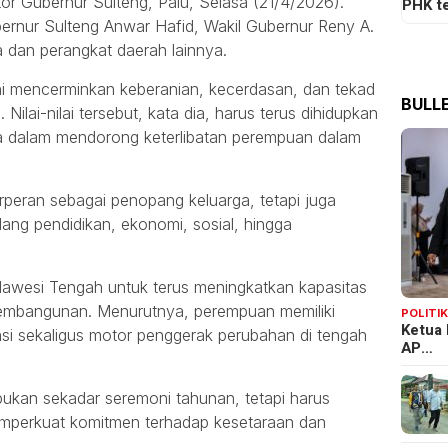
r Gubernur Sulteng, Palu, Selasa (21/4/2026).
PHK t
ubernur Sulteng Anwar Hafid, Wakil Gubernur Reny A.
a dan perangkat daerah lainnya.
ni mencerminkan keberanian, kecerdasan, dan tekad
BULLE
ilai-nilai tersebut, kata dia, harus terus dihidupkan
a dalam mendorong keterlibatan perempuan dalam
erperan sebagai penopang keluarga, tetapi juga
ang pendidikan, ekonomi, sosial, hingga
lawesi Tengah untuk terus meningkatkan kapasitas
m pembangunan. Menurutnya, perempuan memiliki
POLITI
Ketua 
rasi sekaligus motor penggerak perubahan di tengah
AP…
, bukan sekadar seremoni tahunan, tetapi harus
emperkuat komitmen terhadap kesetaraan dan