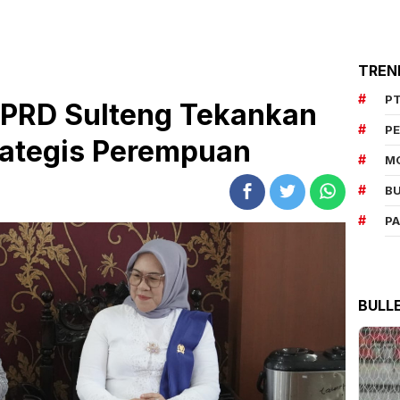
TREN
PT
 DPRD Sulteng Tekankan
P
rategis Perempuan
M
BU
P
BULL