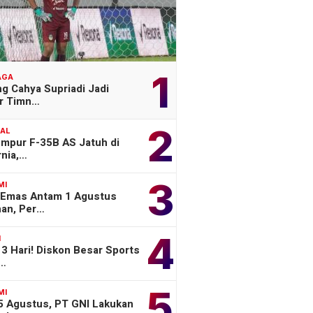
1
AGA
g Cahya Supriadi Jadi
er Timn…
2
NAL
empur F-35B AS Jatuh di
rnia,…
3
MI
 Emas Antam 1 Agustus
han, Per…
4
H
3 Hari! Diskon Besar Sports
o…
5
MI
 5 Agustus, PT GNI Lakukan