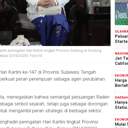
OLAHR
Peluan
Start
iri peringatan Hari Kartini tingkat Provinsi Sulteng di Gedung
NASIO
lasa (21/4/2026). Foto:Ist
Jet T
Califo
ari Kartini ke-147 di Provinsi Sulawesi Tengah
EKONO
erkuat peran perempuan sebagai agen perubahan
Harga
Berta
ela, menegaskan bahwa semangat perjuangan Raden
DAERA
Hanya 
sebagai simbol sejarah, tetapi juga sebagai dorongan
Stati
uk mengambil peran strategis di berbagai sektor.
EKONO
nghadiri peringatan Hari Kartini tingkat Provinsi
Mulai