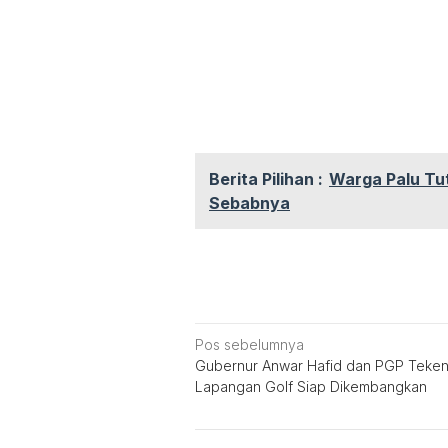
Berita Pilihan :
Warga Palu Tut
Sebabnya
Navigasi
Pos sebelumnya
Gubernur Anwar Hafid dan PGP Teke
pos
Lapangan Golf Siap Dikembangkan