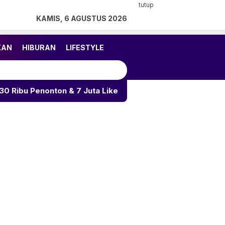
tutup
KAMIS, 6 AGUSTUS 2026
KAN
HIBURAN
LIFESTYLE
on & 7 Juta Likes
UNGU Hadirkan Nostalgia Lewat Si