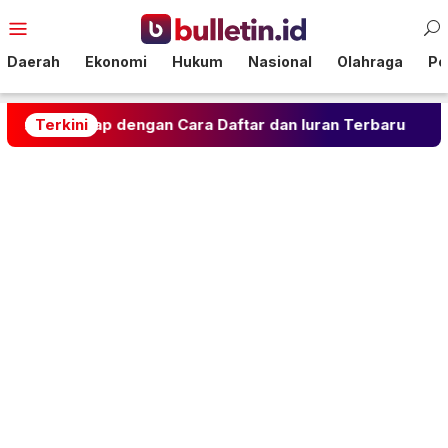
Loncat
Menu
ke
Mobile
konten
Daerah
Ekonomi
Hukum
Nasional
Olahraga
Pol
 dengan Cara Daftar dan Iuran Terbaru
Terkini
Rahasia Gu