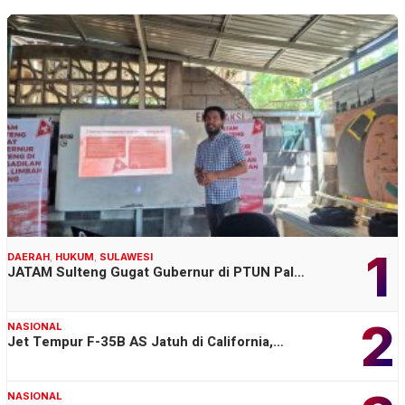
1
DAERAH
,
HUKUM
,
SULAWESI
JATAM Sulteng Gugat Gubernur di PTUN Pal…
2
NASIONAL
Jet Tempur F-35B AS Jatuh di California,…
NASIONAL