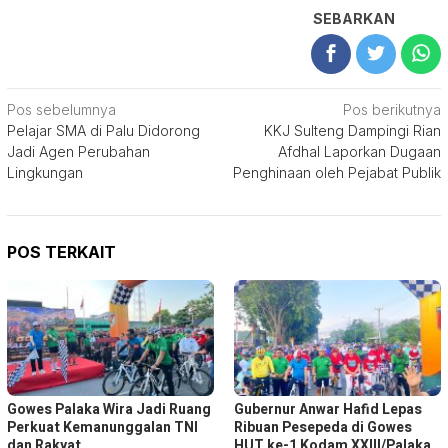
SEBARKAN
Navigasi
Pos sebelumnya
Pos berikutnya
Pelajar SMA di Palu Didorong
KKJ Sulteng Dampingi Rian
pos
Jadi Agen Perubahan
Afdhal Laporkan Dugaan
Lingkungan
Penghinaan oleh Pejabat Publik
POS TERKAIT
Gowes Palaka Wira Jadi Ruang
Gubernur Anwar Hafid Lepas
Perkuat Kemanunggalan TNI
Ribuan Pesepeda di Gowes
dan Rakyat
HUT ke-1 Kodam XXIII/Palaka