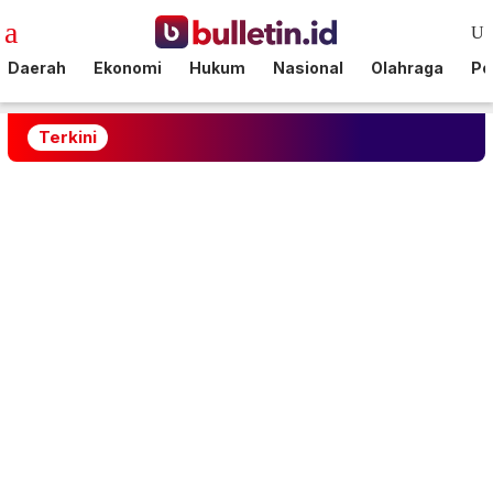
Loncat
Menu
ke
Mobile
konten
Daerah
Ekonomi
Hukum
Nasional
Olahraga
Pol
Terkini