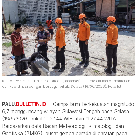
Kantor Pencarian dan Pertolongan (Basarnas) Palu melakukan pemantauan
dan koordinasi dengan berbagai pihak. Selasa (16/06/2026). Foto:Ist
PALU,
BULLETIN.ID
– Gempa bumi berkekuatan magnitudo
6,7 mengguncang wilayah Sulawesi Tengah pada Selasa
(16/6/2026) pukul 10.27.44 WIB atau 11.27.44 WITA.
Berdasarkan data Badan Meteorologi, Klimatologi, dan
Geofisika (BMKG), pusat gempa berada di daratan pada