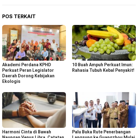
POS TERKAIT
Akademi Perdana KPHD
10 Buah Ampuh Perkuat Imun:
Perkuat Peran Legislator
Rahasia Tubuh Kebal Penyakit!
Daerah Dorong Kebijakan
Ekologis
Harmoni Cinta di Bawah
Palu Buka Rute Penerbangan
Naungan Venus Libra, Catatan
Langsung ke Guangzhou Mulai