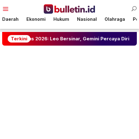
Loncat
Menu
ke
Mobile
konten
Daerah
Ekonomi
Hukum
Nasional
Olahraga
Pol
us 2026: Leo Bersinar, Gemini Percaya Diri
Terkini
Marseli