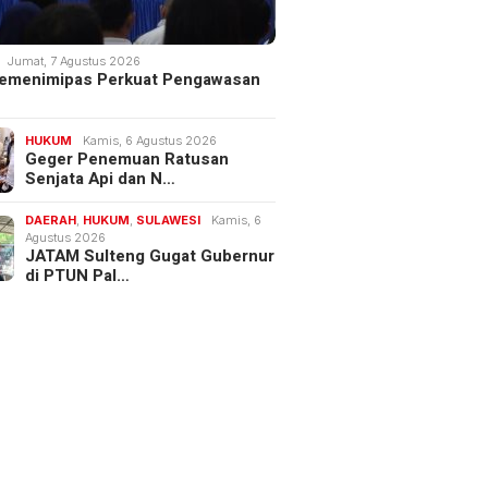
Jumat, 7 Agustus 2026
 Kemenimipas Perkuat Pengawasan
HUKUM
Kamis, 6 Agustus 2026
Geger Penemuan Ratusan
Senjata Api dan N…
DAERAH
,
HUKUM
,
SULAWESI
Kamis, 6
Agustus 2026
JATAM Sulteng Gugat Gubernur
di PTUN Pal…