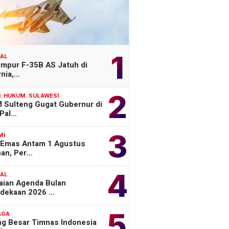
1
NAL
empur F-35B AS Jatuh di
rnia,…
2
H
,
HUKUM
,
SULAWESI
 Sulteng Gugat Gubernur di
Pal…
3
MI
 Emas Antam 1 Agustus
han, Per…
4
NAL
aian Agenda Bulan
dekaan 2026 …
5
AGA
ng Besar Timnas Indonesia