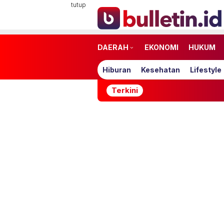
Loncat
tutup
ke
konten
DAERAH
EKONOMI
HUKUM
Hiburan
Kesehatan
Lifestyle
Terkini
Timnas In