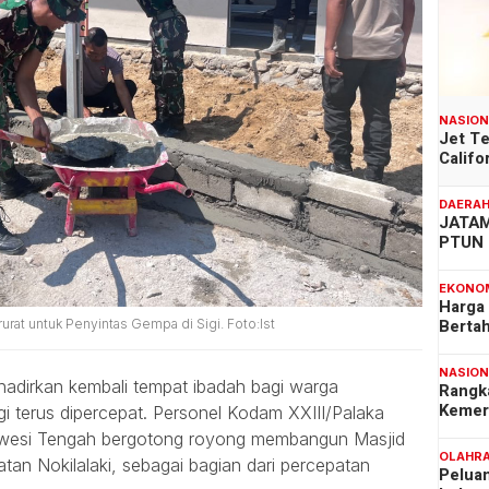
NASIO
Jet T
Califo
DAERA
JATAM
PTUN 
EKONO
Harga
Berta
rat untuk Penyintas Gempa di Sigi. Foto:Ist
NASIO
dirkan kembali tempat ibadah bagi warga
Rangk
Kemer
 terus dipercepat. Personel Kodam XXIII/Palaka
awesi Tengah bergotong royong membangun Masjid
OLAHR
an Nokilalaki, sebagai bagian dari percepatan
Pelua