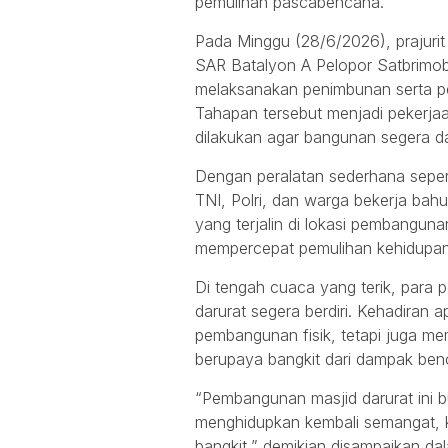
pemulihan pascabencana.
Pada Minggu (28/6/2026), prajur
SAR Batalyon A Pelopor Satbrimo
melaksanakan penimbunan serta pe
Tahapan tersebut menjadi pekerjaa
dilakukan agar bangunan segera d
Dengan peralatan sederhana seper
TNI, Polri, dan warga bekerja ba
yang terjalin di lokasi pembangu
mempercepat pemulihan kehidupa
Di tengah cuaca yang terik, para 
darurat segera berdiri. Kehadiran
pembangunan fisik, tetapi juga m
berupaya bangkit dari dampak ben
“Pembangunan masjid darurat ini 
menghidupkan kembali semangat, 
bangkit,” demikian disampaikan d