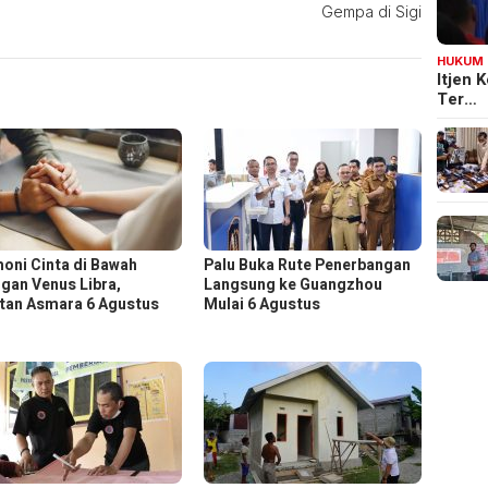
Gempa di Sigi
HUKUM
Itjen
Ter…
oni Cinta di Bawah
Palu Buka Rute Penerbangan
gan Venus Libra,
Langsung ke Guangzhou
tan Asmara 6 Agustus
Mulai 6 Agustus