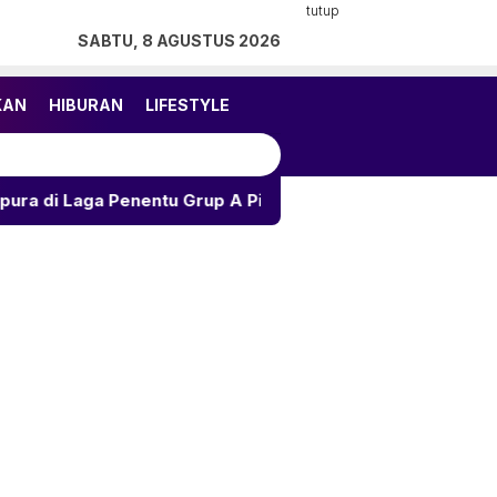
tutup
SABTU, 8 AGUSTUS 2026
KAN
HIBURAN
LIFESTYLE
nentu Grup A Piala AFF 2026
Ramalan Asmara 12 Zodi