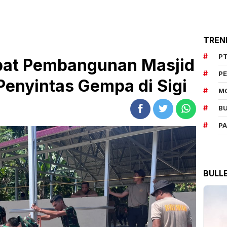
TREN
PT
epat Pembangunan Masjid
P
Penyintas Gempa di Sigi
M
BU
P
BULL