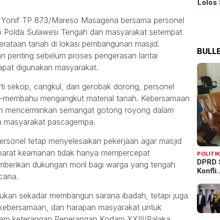
Lolos
it Yonif TP 873/Mareso Masagena bersama personel
b Polda Sulawesi Tengah dan masyarakat setempat
rataan tanah di lokasi pembangunan masjid.
BULLE
n penting sebelum proses pengerasan lantai
apat digunakan masyarakat.
ti sekop, cangkul, dan gerobak dorong, personel
hu-membahu mengangkut material tanah. Kebersamaan
nan mencerminkan semangat gotong royong dalam
n masyarakat pascagempa.
personel tetap menyelesaikan pekerjaan agar masjid
 aparat keamanan tidak hanya mempercepat
POLITI
DPRD 
emberikan dukungan moril bagi warga yang tengah
Konfli
cana.
bukan sekadar membangun sarana ibadah, tetapi juga
kebersamaan, dan harapan masyarakat untuk
alam keterangan Penerangan Kodam XXIII/Palaka