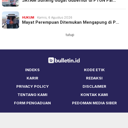
JATAM Sulteng Gugat Gubernur di PTUN Pal…
HUKUM
Kamis, 6 Agustus 2026
Mayat Perempuan Ditemukan Mengapung di P…
tutup
INDEKS
KODE ETIK
KARIR
REDAKSI
PRIVACY POLICY
DISCLAIMER
TENTANG KAMI
KONTAK KAMI
FORM PENGADUAN
PEDOMAN MEDIA SIBER
Copyright © Bulletin.ID 2021