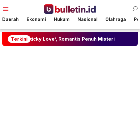
Loncat
Menu
ke
Mobile
konten
Daerah
Ekonomi
Hukum
Nasional
Olahraga
Pol
icky Love’, Romantis Penuh Misteri
Terkini
Update Harga Em