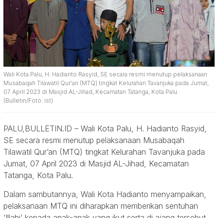
Wali Kota Palu, H. Hadianto Rasyid, SE secara resmi menutup pelaksanaan
Musabaqah Tilawatil Qur'an (MTQ) tingkat Kelurahan Tavanjuka pada Jumat,
07 April 2023 di Masjid AL-Jihad, Kecamatan Tatanga, Kota Palu.
(Bulletin/Foto: ist)
PALU,BULLETIN.ID – Wali Kota Palu, H. Hadianto Rasyid,
SE secara resmi menutup pelaksanaan Musabaqah
Tilawatil Qur’an (MTQ) tingkat Kelurahan Tavanjuka pada
Jumat, 07 April 2023 di Masjid AL-Jihad, Kecamatan
Tatanga, Kota Palu.
Dalam sambutannya, Wali Kota Hadianto menyampaikan,
pelaksanaan MTQ ini diharapkan memberikan sentuhan
‘Illahi’ kepada anak-anak yang ikut serta di ajang tersebut.