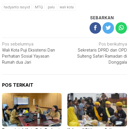
hadyanto rasyid
MTQ
palu
wali kota
SEBARKAN
Navigasi
Pos sebelumnya
Pos berikutnya
Wali Kota Puji Eksistensi Dan
Sekretaris DPRD dan OPD
pos
Perhatian Sosial Yayasan
Sulteng Safari Ramadan di
Rumah dua Jari
Donggala
POS TERKAIT