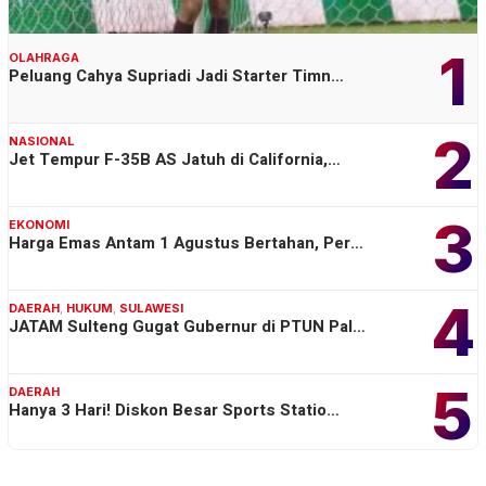
1
OLAHRAGA
Peluang Cahya Supriadi Jadi Starter Timn…
2
NASIONAL
Jet Tempur F-35B AS Jatuh di California,…
3
EKONOMI
Harga Emas Antam 1 Agustus Bertahan, Per…
4
DAERAH
,
HUKUM
,
SULAWESI
JATAM Sulteng Gugat Gubernur di PTUN Pal…
5
DAERAH
Hanya 3 Hari! Diskon Besar Sports Statio…