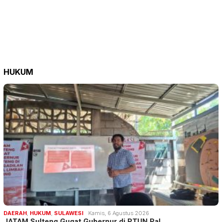
HUKUM
DAERAH
,
HUKUM
,
SULAWESI
Kamis, 6 Agustus 2026
JATAM Sulteng Gugat Gubernur di PTUN Pal…