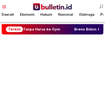
Loncat
Menu
ke
Mobile
konten
Daerah
Ekonomi
Hukum
Nasional
Olahraga
Pol
 Tanpa Harus ke Gym
Terkini
Breno Bidon: Gelandang Muda Cor