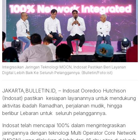
Integrasikan Jaringan Teknologi MOCN, Indosat Pastikan Beri Layanan
Digital Lebih Baik Ke Seluruh Pelanggannya. (Bulletin/Foto:ist)
JAKARTA,BULLETIN.ID, – Indosat Ooredoo Hutchison
(Indosat) pastikan kesiapan layanannya untuk mendukung
aktivitas ibadah Ramadhan, perjalanan mudik, hingga
berlibur Lebaran untuk seluruh pelanggannya.
Indosat telah mencapai 100% dalam mengintegrasikan
jaringannya dengan teknologi Multi Operator Core Network